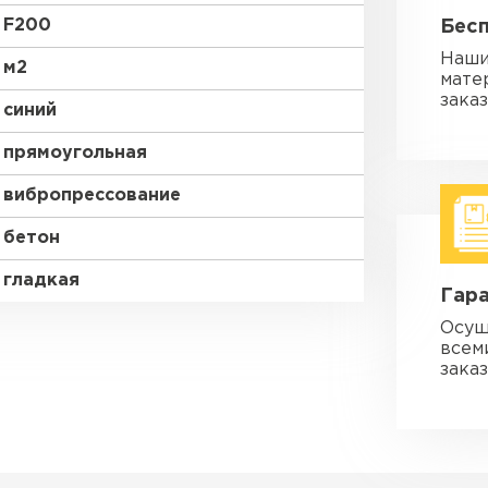
F200
Бес
Наши
м2
мате
зака
синий
прямоугольная
вибропрессование
бетон
гладкая
Гара
Осущ
всем
заказ