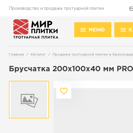
Производство и продажа тротуарной плитки
МЕНЮ
К
Доставка и оплата
Акции
О компании
Конт
Това
Главная
Каталог
Продажа тротуарной плитки в Краснода
Перейти в каталог
Брусчатка 200х100х40 мм PR
Продажа тротуарной плитки в К
ПЕРЕЙТИ