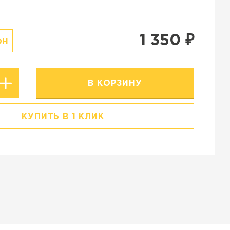
Резиновая крошка
Stellard
Клинкерная глина
1 350
₽
ОН
В КОРЗИНУ
КУПИТЬ В 1 КЛИК