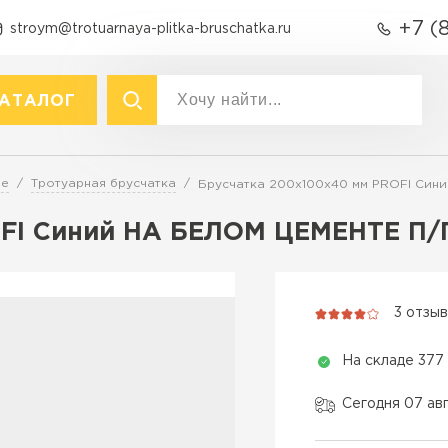
+7 (
stroym@trotuarnaya-plitka-bruschatka.ru
АТАЛОГ
акты
р
Вид
ре
Тротуарная брусчатка
Брусчатка 200х100х40 мм PROFI Син
Тротуарная плитка
Тротуарная плитка
OFI Синий НА БЕЛОМ ЦЕМЕНТЕ П/
Брусчатка (кирпичик)
Крупноформатная тротуарна
Бордюры
раснодаре
Продажа б
Полимерпесчаная плитка
3 отзы
Фасадная плитка
ПЕРЕЙ
Резиновая плитка
На складе 377
Технология
Материалы для
благоустройства
Вибропресс
Сегодня 07 ав
Вибролитье