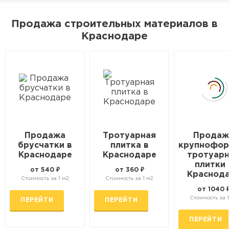
Продажа бордюров в
Краснодаре
Продажа строительных материалов в
Краснодаре
ПЕРЕЙТИ
Продажа материалов для
благоустройства в Краснодаре
ПЕРЕЙТИ
Продажа
Тротуарная
Продаж
брусчатки в
плитка в
крупнофор
Краснодаре
Краснодаре
тротуар
плитки 
от 540 ₽
от 360 ₽
Краснод
ПОКАЗАТЬ БОЛЬШЕ
Стоимость за 1 м2
Стоимость за 1 м2
от 1040 
Стоимость за 
ПЕРЕЙТИ
ПЕРЕЙТИ
ВСЕ ПРОИЗВОДИТЕЛИ
ПЕРЕЙТИ