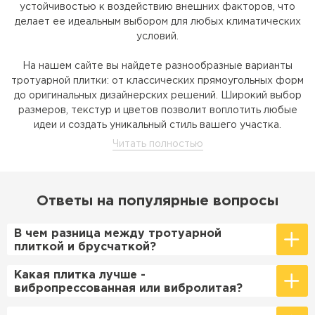
устойчивостью к воздействию внешних факторов, что
делает ее идеальным выбором для любых климатических
условий.
На нашем сайте вы найдете разнообразные варианты
тротуарной плитки: от классических прямоугольных форм
до оригинальных дизайнерских решений. Широкий выбор
размеров, текстур и цветов позволит воплотить любые
идеи и создать уникальный стиль вашего участка.
Преимущества тротуарной плитки
Ответы на популярные вопросы
Среди ключевых преимуществ тротуарной плитки по
сравнению с другими покрытиями можно выделить:
В чем разница между тротуарной
плиткой и брусчаткой?
Брусчаткой обычно называют плитку небольших размеров,
Какая плитка лучше -
толщина которых сопоставима с длиной и шириной (она
вибропрессованная или вибролитая?
Долговечность и прочность. Плитка устойчива к
похожа на кирпичик). За счет своей формы она также
считается более прочной, чем тротуарная плитка больших
механическим повреждениям, климатическим
Вибропрессованная плитка отличается высокой прочностью,