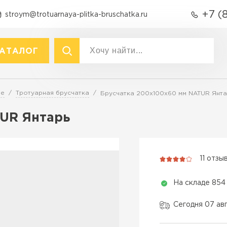
+7 (
stroym@trotuarnaya-plitka-bruschatka.ru
АТАЛОГ
акты
р
Вид
ре
Тротуарная брусчатка
Брусчатка 200х100х60 мм NATUR Янта
Тротуарная плитка
Тротуарная плитка
UR Янтарь
Брусчатка (кирпичик)
Крупноформатная тротуарна
Бордюры
раснодаре
Продажа б
Полимерпесчаная плитка
11 отзы
Фасадная плитка
ПЕРЕЙ
Резиновая плитка
На складе 854
Технология
Материалы для
благоустройства
Вибропресс
Сегодня 07 ав
Вибролитье