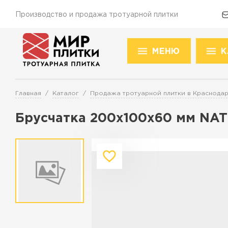
Производство и продажа тротуарной плитки
МЕНЮ
К
Доставка и оплата
Акции
О компании
Конт
Това
Главная
Каталог
Продажа тротуарной плитки в Краснода
Перейти в каталог
Брусчатка 200х100х60 мм NAT
Продажа тротуарной плитки в К
ПЕРЕЙТИ