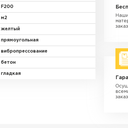
F200
Бес
Наши
м2
мате
зака
желтый
прямоугольная
вибропрессование
бетон
гладкая
Гара
Осущ
всем
заказ