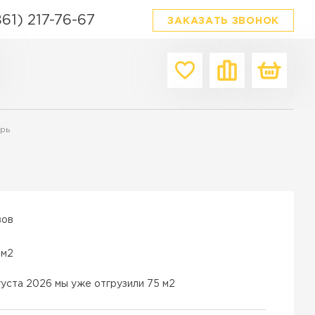
861) 217-76-67
ЗАКАЗАТЬ ЗВОНОК
Производитель
Форма
Цвет
рь
Браер
Квадратная
Серый
Выбор
Прямоугольная
Красный
я плитка
Фабрика Готика
Фигурная
Белый
ордюров в Краснодаре
342 Механический завод
Ассорти
Коричнев
вов
ТИ
Steinrus
Материал
Черный
Бетон
 м2
Каменный век
Желтый
Гранит
White hills
Зеленый
густа 2026 мы уже отгрузили 75 м2
Полимерпесок
Сиян
Бежевый