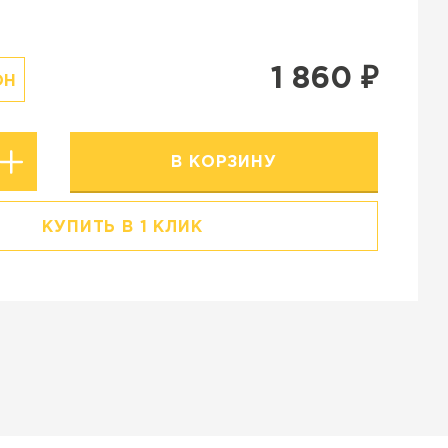
Резиновая крошка
Stellard
Клинкерная глина
1 860
₽
ОН
В КОРЗИНУ
КУПИТЬ В 1 КЛИК