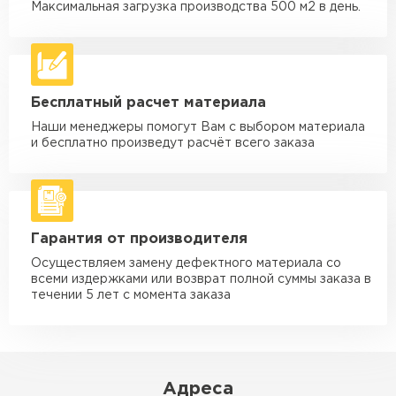
макс. длина груза 6 м
Максимальная загрузка производства 500 м2 в день.
Машина - 5 тн до 30 м3
от 2 000 ₽
макс. длина груза 6 м
Машина - 10 тн до 50 м3
от 3 500 ₽
Бесплатный расчет материала
макс. длина груза 8 м
Наши менеджеры помогут Вам с выбором материала
Машина - 20 тн до 80 м3
от 5 500 ₽
и бесплатно произведут расчёт всего заказа
макс. длина груза 8 м
Манипулятор до 5 тн
от 3 600 ₽
макс. длина груза 5 м
Гарантия от производителя
Манипулятор до 10 тн
от 4 200 ₽
макс. длина груза 10 м
Осуществляем замену дефектного материала со
всеми издержками или возврат полной суммы заказа в
Манипулятор до 15 тн
течении 5 лет с момента заказа
от 6 500 ₽
макс. длина груза 14 м
ЗАКАЗАТЬ С ДОСТАВКОЙ
Адреса