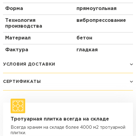
Форма
прямоугольная
Технология
вибропрессование
производства
Материал
бетон
Фактура
гладкая
УСЛОВИЯ ДОСТАВКИ
СЕРТИФИКАТЫ
Способ доставки
Стоимость доставки
Машина - 1,5 тн до 14 м3
от 1 200 ₽
макс. длина груза 4 м
Машина - 1,5 тн до 20 м3
от 1 700 ₽
Тротуарная плитка всегда на складе
макс. длина груза 4 м
Всегда храним на складе более 4000 м2 тротуарной
Машина - 3,5 тн до 30 м3
от 1 900 ₽
плитки.