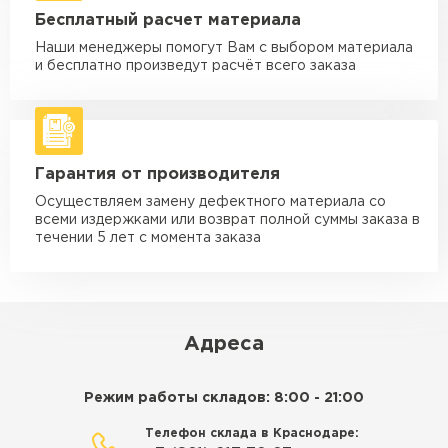
Машина - 5 тн до 30 м3
от 2 000 ₽
Бесплатный расчет материала
макс. длина груза 6 м
Наши менеджеры помогут Вам с выбором материала
Машина - 10 тн до 50 м3
от 3 500 ₽
и бесплатно произведут расчёт всего заказа
макс. длина груза 8 м
Машина - 20 тн до 80 м3
от 5 500 ₽
макс. длина груза 8 м
Гарантия от производителя
Манипулятор до 5 тн
от 3 600 ₽
макс. длина груза 5 м
Осуществляем замену дефектного материала со
всеми издержками или возврат полной суммы заказа в
Манипулятор до 10 тн
от 4 200 ₽
течении 5 лет с момента заказа
макс. длина груза 10 м
Манипулятор до 15 тн
от 6 500 ₽
макс. длина груза 14 м
Адреса
ЗАКАЗАТЬ С ДОСТАВКОЙ
Режим работы складов: 8:00 - 21:00
Телефон склада в Краснодаре: