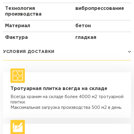
Технология
вибропрессование
производства
Материал
бетон
Фактура
гладкая
УСЛОВИЯ ДОСТАВКИ
Способ доставки
Стоимость доставки
Машина - 1,5 тн до 14 м3
от 1 200 ₽
Тротуарная плитка всегда на складе
макс. длина груза 4 м
Всегда храним на складе более 4000 м2 тротуарной
Машина - 1,5 тн до 20 м3
от 1 700 ₽
плитки.
макс. длина груза 4 м
Максимальная загрузка производства 500 м2 в день.
Машина - 3,5 тн до 30 м3
от 1 900 ₽
макс. длина груза 6 м