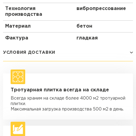
Технология
вибропрессование
производства
Материал
бетон
Фактура
гладкая
УСЛОВИЯ ДОСТАВКИ
Способ доставки
Стоимость доставки
Машина - 1,5 тн до 14 м3
от 1 200 ₽
Тротуарная плитка всегда на складе
макс. длина груза 4 м
Всегда храним на складе более 4000 м2 тротуарной
Машина - 1,5 тн до 20 м3
от 1 700 ₽
плитки.
макс. длина груза 4 м
Максимальная загрузка производства 500 м2 в день.
Машина - 3,5 тн до 30 м3
от 1 900 ₽
макс. длина груза 6 м