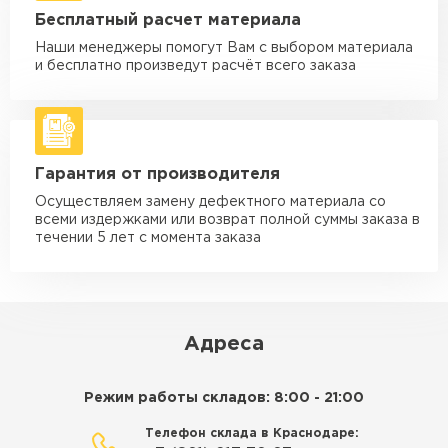
Машина - 5 тн до 30 м3
от 2 000 ₽
Бесплатный расчет материала
макс. длина груза 6 м
Наши менеджеры помогут Вам с выбором материала
Машина - 10 тн до 50 м3
от 3 500 ₽
и бесплатно произведут расчёт всего заказа
макс. длина груза 8 м
Машина - 20 тн до 80 м3
от 5 500 ₽
макс. длина груза 8 м
Гарантия от производителя
Манипулятор до 5 тн
от 3 600 ₽
макс. длина груза 5 м
Осуществляем замену дефектного материала со
всеми издержками или возврат полной суммы заказа в
Манипулятор до 10 тн
от 4 200 ₽
течении 5 лет с момента заказа
макс. длина груза 10 м
Манипулятор до 15 тн
от 6 500 ₽
макс. длина груза 14 м
Адреса
ЗАКАЗАТЬ С ДОСТАВКОЙ
Режим работы складов: 8:00 - 21:00
Телефон склада в Краснодаре: