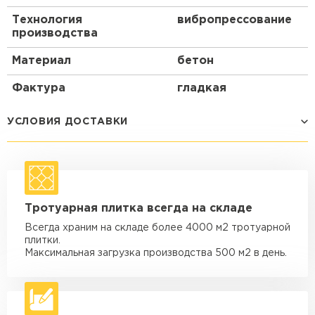
Технология
вибропрессование
производства
Материал
бетон
Фактура
гладкая
УСЛОВИЯ ДОСТАВКИ
Способ доставки
Стоимость доставки
Машина - 1,5 тн до 14 м3
от 1 200 ₽
Тротуарная плитка всегда на складе
макс. длина груза 4 м
Всегда храним на складе более 4000 м2 тротуарной
Машина - 1,5 тн до 20 м3
от 1 700 ₽
плитки.
макс. длина груза 4 м
Максимальная загрузка производства 500 м2 в день.
Машина - 3,5 тн до 30 м3
от 1 900 ₽
макс. длина груза 6 м