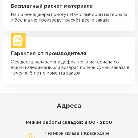
Машина - 5 тн до 30 м3
от 2 000 ₽
Бесплатный расчет материала
макс. длина груза 6 м
Наши менеджеры помогут Вам с выбором материала
Машина - 10 тн до 50 м3
от 3 500 ₽
и бесплатно произведут расчёт всего заказа
макс. длина груза 8 м
Машина - 20 тн до 80 м3
от 5 500 ₽
макс. длина груза 8 м
Гарантия от производителя
Манипулятор до 5 тн
от 3 600 ₽
макс. длина груза 5 м
Осуществляем замену дефектного материала со
всеми издержками или возврат полной суммы заказа в
Манипулятор до 10 тн
от 4 200 ₽
течении 5 лет с момента заказа
макс. длина груза 10 м
Манипулятор до 15 тн
от 6 500 ₽
макс. длина груза 14 м
Адреса
ЗАКАЗАТЬ С ДОСТАВКОЙ
Режим работы складов: 8:00 - 21:00
Телефон склада в Краснодаре: