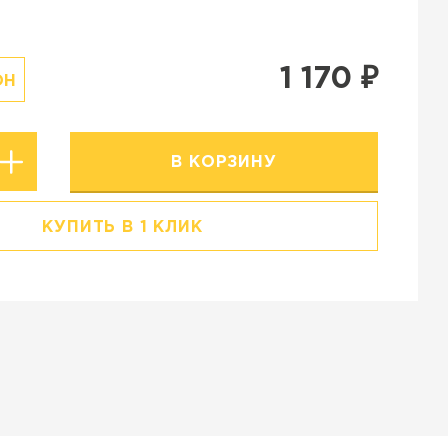
Резиновая крошка
Stellard
Клинкерная глина
1 170
₽
ОН
В КОРЗИНУ
КУПИТЬ В 1 КЛИК