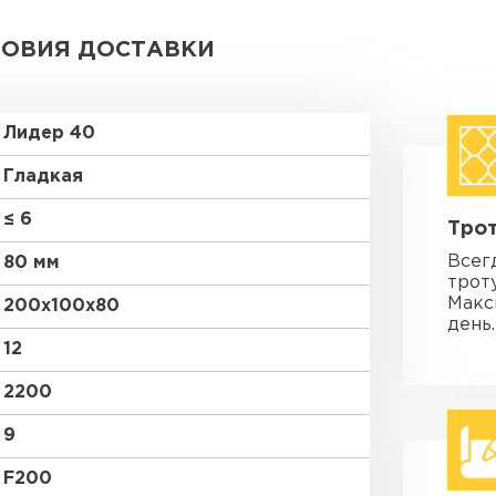
ЛОВИЯ ДОСТАВКИ
Лидер 40
Гладкая
≤ 6
Трот
Всег
80 мм
трот
Макс
200х100х80
день.
12
2200
9
F200