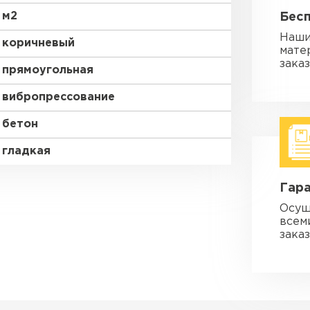
м2
Бес
Наши
коричневый
мате
зака
прямоугольная
вибропрессование
бетон
гладкая
Гара
Осущ
всем
заказ