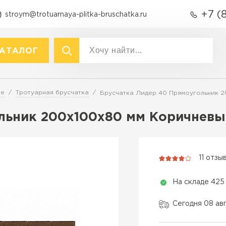
+7 (
stroym@trotuarnaya-plitka-bruschatka.ru
АТАЛОГ
акты
р
Вид
ре
Тротуарная брусчатка
Брусчатка Лидер 40 Прямоугольник 
Тротуарная плитка
Тротуарная плитка
льник 200х100х80 мм Коричневы
Брусчатка (кирпичик)
Крупноформатная тротуарна
Бордюры
раснодаре
Продажа б
Полимерпесчаная плитка
11 отзы
Фасадная плитка
ПЕРЕЙ
Резиновая плитка
На складе 425
Технология
Материалы для
благоустройства
Вибропресс
Сегодня 08 ав
Вибролитье