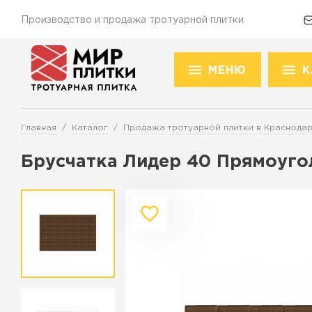
Производство и продажа тротуарной плитки
МЕНЮ
К
Доставка и оплата
Акции
О компании
Конт
Това
Главная
Каталог
Продажа тротуарной плитки в Краснода
Перейти в каталог
Брусчатка Лидер 40 Прямоуго
Продажа тротуарной плитки в К
ПЕРЕЙТИ