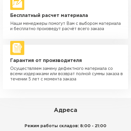
Машина - 10 тн до 50 м3
от 3 500 ₽
Бесплатный расчет материала
макс. длина груза 8 м
Наши менеджеры помогут Вам с выбором материала
Машина - 20 тн до 80 м3
от 5 500 ₽
и бесплатно произведут расчёт всего заказа
макс. длина груза 8 м
Манипулятор до 5 тн
от 3 600 ₽
макс. длина груза 5 м
Гарантия от производителя
Манипулятор до 10 тн
от 4 200 ₽
макс. длина груза 10 м
Осуществляем замену дефектного материала со
всеми издержками или возврат полной суммы заказа в
Манипулятор до 15 тн
течении 5 лет с момента заказа
от 6 500 ₽
макс. длина груза 14 м
ЗАКАЗАТЬ С ДОСТАВКОЙ
Адреса
Режим работы складов: 8:00 - 21:00