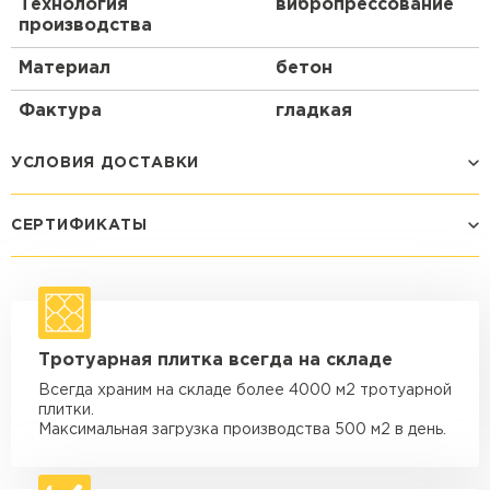
Технология
вибропрессование
производства
Материал
бетон
Фактура
гладкая
УСЛОВИЯ ДОСТАВКИ
СЕРТИФИКАТЫ
Способ доставки
Стоимость доставки
Машина - 1,5 тн до 14 м3
от 1 200 ₽
макс. длина груза 4 м
Машина - 1,5 тн до 20 м3
от 1 700 ₽
Тротуарная плитка всегда на складе
макс. длина груза 4 м
Всегда храним на складе более 4000 м2 тротуарной
Машина - 3,5 тн до 30 м3
от 1 900 ₽
плитки.
макс. длина груза 6 м
Максимальная загрузка производства 500 м2 в день.
Машина - 5 тн до 30 м3
от 2 000 ₽
макс. длина груза 6 м