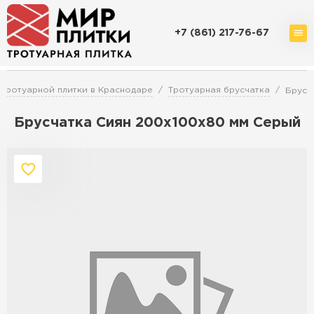
+7 (861) 217-76-67
Доставка и оплата
Акции
О компании
Контакты
тротуарной плитки в Краснодаре
Тротуарная брусчатка
Брусч
Брусчатка Сиян 200х100х80 мм Серый
Перейти в каталог
Продажа тротуарной плитки в
Краснодаре
ПЕРЕЙТИ