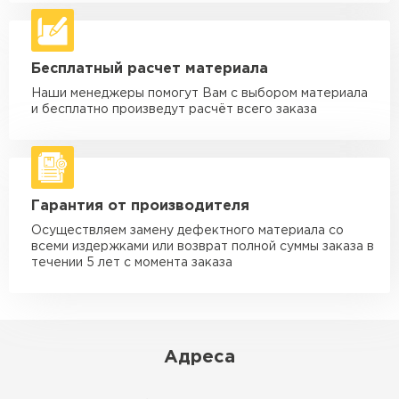
Машина - 5 тн до 30 м3
от 2 000 ₽
макс. длина груза 6 м
Машина - 10 тн до 50 м3
от 3 500 ₽
Бесплатный расчет материала
макс. длина груза 8 м
Наши менеджеры помогут Вам с выбором материала
Машина - 20 тн до 80 м3
от 5 500 ₽
и бесплатно произведут расчёт всего заказа
макс. длина груза 8 м
Манипулятор до 5 тн
от 3 600 ₽
макс. длина груза 5 м
Гарантия от производителя
Манипулятор до 10 тн
от 4 200 ₽
макс. длина груза 10 м
Осуществляем замену дефектного материала со
всеми издержками или возврат полной суммы заказа в
Манипулятор до 15 тн
течении 5 лет с момента заказа
от 6 500 ₽
макс. длина груза 14 м
ЗАКАЗАТЬ С ДОСТАВКОЙ
Адреса