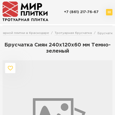
+7 (861) 217-76-67
Доставка и оплата
Акции
О компании
Контакты
уарной плитки в Краснодаре
Тротуарная брусчатка
Брусчатка
Брусчатка Сиян 240x120x60 мм Темно-
зеленый
Перейти в каталог
Продажа тротуарной плитки в
Краснодаре
ПЕРЕЙТИ