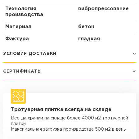
Технология
вибропрессование
производства
Материал
бетон
Фактура
гладкая
УСЛОВИЯ ДОСТАВКИ
СЕРТИФИКАТЫ
Способ доставки
Стоимость доставки
Машина - 1,5 тн до 14 м3
от 1 200 ₽
макс. длина груза 4 м
Машина - 1,5 тн до 20 м3
от 1 700 ₽
Тротуарная плитка всегда на складе
макс. длина груза 4 м
Всегда храним на складе более 4000 м2 тротуарной
Машина - 3,5 тн до 30 м3
от 1 900 ₽
плитки.
макс. длина груза 6 м
Максимальная загрузка производства 500 м2 в день.