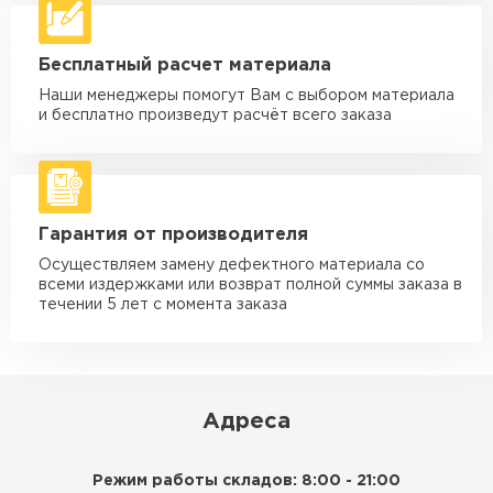
макс. длина груза 6 м
Машина - 5 тн до 30 м3
от 2 000 ₽
Бесплатный расчет материала
макс. длина груза 6 м
Наши менеджеры помогут Вам с выбором материала
Машина - 10 тн до 50 м3
от 3 500 ₽
и бесплатно произведут расчёт всего заказа
макс. длина груза 8 м
Машина - 20 тн до 80 м3
от 5 500 ₽
макс. длина груза 8 м
Гарантия от производителя
Манипулятор до 5 тн
от 3 600 ₽
макс. длина груза 5 м
Осуществляем замену дефектного материала со
всеми издержками или возврат полной суммы заказа в
Манипулятор до 10 тн
от 4 200 ₽
течении 5 лет с момента заказа
макс. длина груза 10 м
Манипулятор до 15 тн
от 6 500 ₽
макс. длина груза 14 м
Адреса
ЗАКАЗАТЬ С ДОСТАВКОЙ
Режим работы складов: 8:00 - 21:00