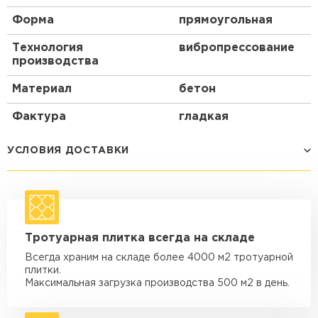
Форма
прямоугольная
Технология
вибропрессование
производства
Материал
бетон
Фактура
гладкая
УСЛОВИЯ ДОСТАВКИ
Способ доставки
Стоимость доставки
Машина - 1,5 тн до 14 м3
от 1 200 ₽
Тротуарная плитка всегда на складе
макс. длина груза 4 м
Всегда храним на складе более 4000 м2 тротуарной
Машина - 1,5 тн до 20 м3
от 1 700 ₽
плитки.
макс. длина груза 4 м
Максимальная загрузка производства 500 м2 в день.
Машина - 3,5 тн до 30 м3
от 1 900 ₽