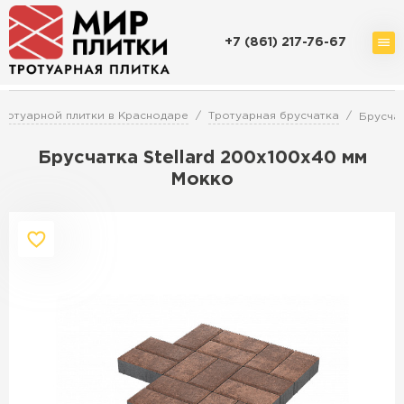
+7 (861) 217-76-67
Доставка и оплата
Акции
О компании
Контакты
ротуарной плитки в Краснодаре
Тротуарная брусчатка
Брусчат
Брусчатка Stellard 200х100х40 мм
Мокко
Перейти в каталог
Продажа тротуарной плитки в
Краснодаре
ПЕРЕЙТИ