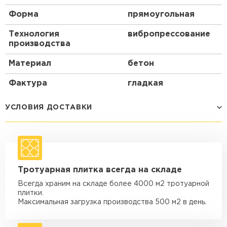
Форма
прямоугольная
Технология
вибропрессование
производства
Материал
бетон
Фактура
гладкая
УСЛОВИЯ ДОСТАВКИ
Способ доставки
Стоимость доставки
Машина - 1,5 тн до 14 м3
от 1 200 ₽
Тротуарная плитка всегда на складе
макс. длина груза 4 м
Всегда храним на складе более 4000 м2 тротуарной
Машина - 1,5 тн до 20 м3
от 1 700 ₽
плитки.
макс. длина груза 4 м
Максимальная загрузка производства 500 м2 в день.
Машина - 3,5 тн до 30 м3
от 1 900 ₽