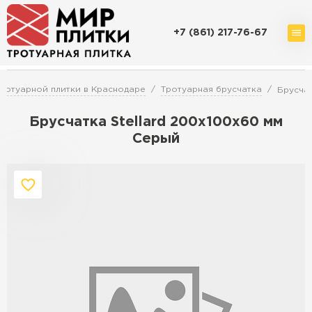
+7 (861) 217-76-67
Доставка и оплата
Акции
О компании
Контакты
ротуарной плитки в Краснодаре
Тротуарная брусчатка
Брусчат
Брусчатка Stellard 200х100х60 мм
Серый
Перейти в каталог
Продажа тротуарной плитки в
Краснодаре
ПЕРЕЙТИ