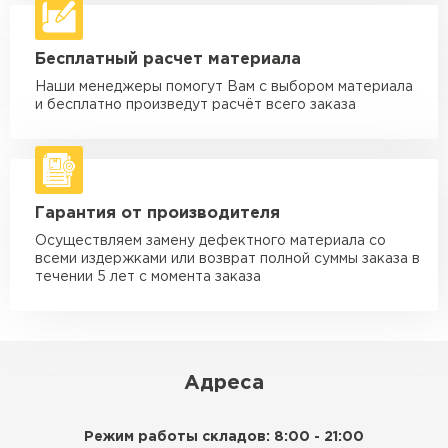
макс. длина груза 6 м
Машина - 5 тн до 30 м3
от 2 000 ₽
Бесплатный расчет материала
макс. длина груза 6 м
Наши менеджеры помогут Вам с выбором материала
Машина - 10 тн до 50 м3
от 3 500 ₽
и бесплатно произведут расчёт всего заказа
макс. длина груза 8 м
Машина - 20 тн до 80 м3
от 5 500 ₽
макс. длина груза 8 м
Гарантия от производителя
Манипулятор до 5 тн
от 3 600 ₽
макс. длина груза 5 м
Осуществляем замену дефектного материала со
всеми издержками или возврат полной суммы заказа в
Манипулятор до 10 тн
от 4 200 ₽
течении 5 лет с момента заказа
макс. длина груза 10 м
Манипулятор до 15 тн
от 6 500 ₽
макс. длина груза 14 м
Адреса
ЗАКАЗАТЬ С ДОСТАВКОЙ
Режим работы складов: 8:00 - 21:00