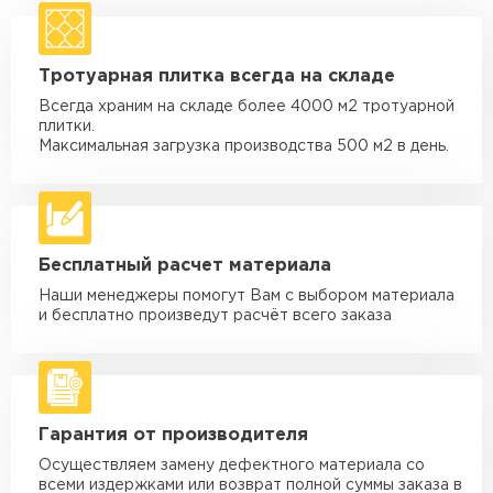
макс. длина груза 4 м
Машина - 1,5 тн до 20 м3
от 1 700 ₽
Тротуарная плитка всегда на складе
макс. длина груза 4 м
Всегда храним на складе более 4000 м2 тротуарной
Машина - 3,5 тн до 30 м3
от 1 900 ₽
плитки.
макс. длина груза 6 м
Максимальная загрузка производства 500 м2 в день.
Машина - 5 тн до 30 м3
от 2 000 ₽
макс. длина груза 6 м
Машина - 10 тн до 50 м3
от 3 500 ₽
Бесплатный расчет материала
макс. длина груза 8 м
Наши менеджеры помогут Вам с выбором материала
Машина - 20 тн до 80 м3
от 5 500 ₽
и бесплатно произведут расчёт всего заказа
макс. длина груза 8 м
Манипулятор до 5 тн
от 3 600 ₽
макс. длина груза 5 м
Гарантия от производителя
Манипулятор до 10 тн
от 4 200 ₽
макс. длина груза 10 м
Осуществляем замену дефектного материала со
всеми издержками или возврат полной суммы заказа в