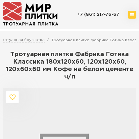
+7 (861) 217-76-67
Доставка и оплата
Акции
О компании
Контакты
Тротуарная брусчатка
Тротуарная плитка Фабрика Готика Классик
Тротуарная плитка Фабрика Готика
Классика 180х120х60, 120х120х60,
120х60х60 мм Кофе на белом цементе
Перейти в каталог
ч/п
Продажа тротуарной плитки в
Краснодаре
ПЕРЕЙТИ