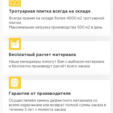
Машина - 1,5 тн до 20 м3
от 1 700 ₽
Тротуарная плитка всегда на складе
макс. длина груза 4 м
Всегда храним на складе более 4000 м2 тротуарной
Машина - 3,5 тн до 30 м3
от 1 900 ₽
плитки.
макс. длина груза 6 м
Максимальная загрузка производства 500 м2 в день.
Машина - 5 тн до 30 м3
от 2 000 ₽
макс. длина груза 6 м
Машина - 10 тн до 50 м3
от 3 500 ₽
Бесплатный расчет материала
макс. длина груза 8 м
Наши менеджеры помогут Вам с выбором материала
Машина - 20 тн до 80 м3
от 5 500 ₽
и бесплатно произведут расчёт всего заказа
макс. длина груза 8 м
Манипулятор до 5 тн
от 3 600 ₽
макс. длина груза 5 м
Гарантия от производителя
Манипулятор до 10 тн
от 4 200 ₽
макс. длина груза 10 м
Осуществляем замену дефектного материала со
всеми издержками или возврат полной суммы заказа в
Манипулятор до 15 тн
течении 5 лет с момента заказа
от 6 500 ₽