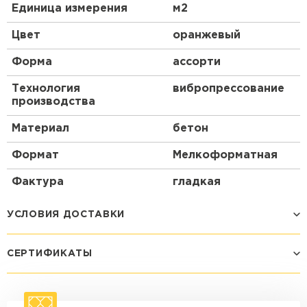
Единица измерения
м2
Цвет
оранжевый
Форма
ассорти
Технология
вибропрессование
производства
Материал
бетон
Формат
Мелкоформатная
Фактура
гладкая
УСЛОВИЯ ДОСТАВКИ
СЕРТИФИКАТЫ
Способ доставки
Стоимость доставки
Машина - 1,5 тн до 14 м3
от 1 200 ₽
макс. длина груза 4 м