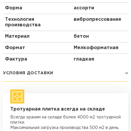
Форма
ассорти
Технология
вибропрессование
производства
Материал
бетон
Формат
Мелкоформатная
Фактура
гладкая
УСЛОВИЯ ДОСТАВКИ
Способ доставки
Стоимость доставки
Машина - 1,5 тн до 14 м3
от 1 200 ₽
Тротуарная плитка всегда на складе
макс. длина груза 4 м
Всегда храним на складе более 4000 м2 тротуарной
Машина - 1,5 тн до 20 м3
от 1 700 ₽
плитки.
макс. длина груза 4 м
Максимальная загрузка производства 500 м2 в день.