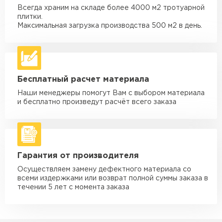
Всегда храним на складе более 4000 м2 тротуарной
Машина - 1,5 тн до 20 м3
от 1 700 ₽
плитки.
макс. длина груза 4 м
Максимальная загрузка производства 500 м2 в день.
Машина - 3,5 тн до 30 м3
от 1 900 ₽
макс. длина груза 6 м
Машина - 5 тн до 30 м3
от 2 000 ₽
Бесплатный расчет материала
макс. длина груза 6 м
Наши менеджеры помогут Вам с выбором материала
Машина - 10 тн до 50 м3
от 3 500 ₽
и бесплатно произведут расчёт всего заказа
макс. длина груза 8 м
Машина - 20 тн до 80 м3
от 5 500 ₽
макс. длина груза 8 м
Гарантия от производителя
Манипулятор до 5 тн
от 3 600 ₽
макс. длина груза 5 м
Осуществляем замену дефектного материала со
всеми издержками или возврат полной суммы заказа в
Манипулятор до 10 тн
от 4 200 ₽
течении 5 лет с момента заказа
макс. длина груза 10 м
Манипулятор до 15 тн
от 6 500 ₽