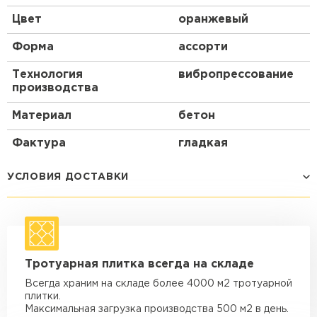
Цвет
оранжевый
Форма
ассорти
Технология
вибропрессование
производства
Материал
бетон
Фактура
гладкая
УСЛОВИЯ ДОСТАВКИ
Способ доставки
Стоимость доставки
Машина - 1,5 тн до 14 м3
от 1 200 ₽
Тротуарная плитка всегда на складе
макс. длина груза 4 м
Всегда храним на складе более 4000 м2 тротуарной
Машина - 1,5 тн до 20 м3
от 1 700 ₽
плитки.
макс. длина груза 4 м
Максимальная загрузка производства 500 м2 в день.