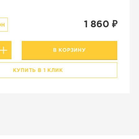
Резиновая крошка
Stellard
Клинкерная глина
1 860
₽
ОН
В КОРЗИНУ
КУПИТЬ В 1 КЛИК