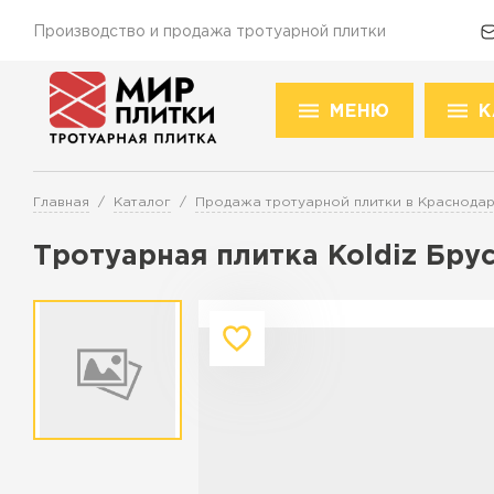
Производство и продажа тротуарной плитки
МЕНЮ
К
Доставка и оплата
Акции
О компании
Конт
Това
Главная
Каталог
Продажа тротуарной плитки в Краснода
Перейти в каталог
Тротуарная плитка Koldiz Бру
Продажа тротуарной плитки в К
ПЕРЕЙТИ