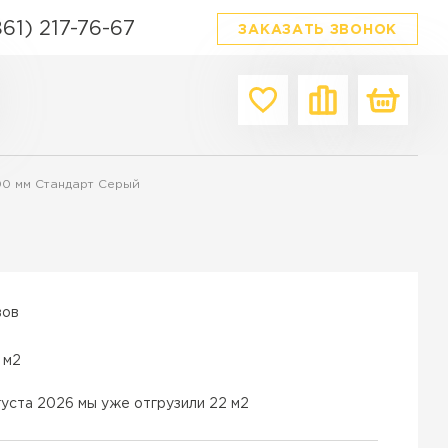
861) 217-76-67
ЗАКАЗАТЬ ЗВОНОК
Производитель
Форма
Цвет
100 мм Стандарт Серый
Браер
Квадратная
Серый
Выбор
Прямоугольная
Красный
я плитка
Фабрика Готика
Фигурная
Белый
ордюров в Краснодаре
342 Механический завод
Ассорти
Коричнев
вов
ТИ
Steinrus
Материал
Черный
Бетон
 м2
Каменный век
Желтый
Гранит
White hills
Зеленый
густа 2026 мы уже отгрузили 22 м2
Полимерпесок
Сиян
Бежевый