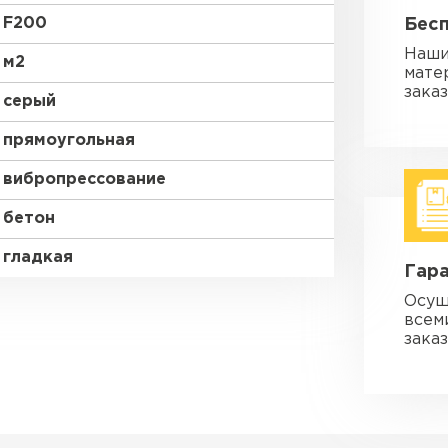
F200
Бес
Наши
м2
мате
зака
серый
прямоугольная
вибропрессование
бетон
гладкая
Гара
Осущ
всем
заказ