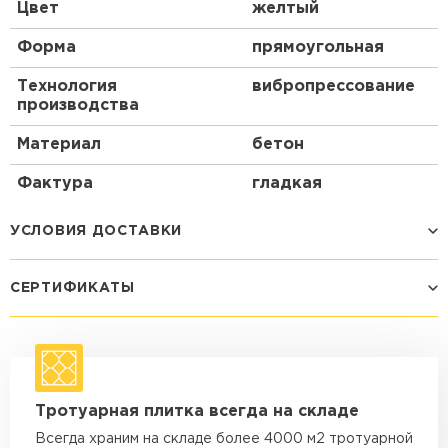
Цвет
желтый
Форма
прямоугольная
Технология
вибропрессование
производства
Материал
бетон
Фактура
гладкая
УСЛОВИЯ ДОСТАВКИ
СЕРТИФИКАТЫ
Способ доставки
Стоимость доставки
Машина - 1,5 тн до 14 м3
от 1 200 ₽
макс. длина груза 4 м
Машина - 1,5 тн до 20 м3
от 1 700 ₽
Тротуарная плитка всегда на складе
макс. длина груза 4 м
Всегда храним на складе более 4000 м2 тротуарной