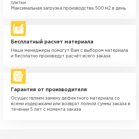
Машина - 3,5 тн до 30 м3
от 1 900 ₽
плитки.
макс. длина груза 6 м
Максимальная загрузка производства 500 м2 в день.
Машина - 5 тн до 30 м3
от 2 000 ₽
макс. длина груза 6 м
Машина - 10 тн до 50 м3
от 3 500 ₽
Бесплатный расчет материала
макс. длина груза 8 м
Наши менеджеры помогут Вам с выбором материала
Машина - 20 тн до 80 м3
от 5 500 ₽
и бесплатно произведут расчёт всего заказа
макс. длина груза 8 м
Манипулятор до 5 тн
от 3 600 ₽
макс. длина груза 5 м
Гарантия от производителя
Манипулятор до 10 тн
от 4 200 ₽
макс. длина груза 10 м
Осуществляем замену дефектного материала со
всеми издержками или возврат полной суммы заказа в
Манипулятор до 15 тн
течении 5 лет с момента заказа
от 6 500 ₽
макс. длина груза 14 м
ЗАКАЗАТЬ С ДОСТАВКОЙ