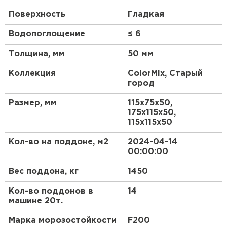
Поверхность
Гладкая
Тротуарная плитка такой формы изготавливается
только по технологии двойного
Водопоглощение
≤ 6
вибропрессования и обладает прочностью более
М350.
Толщина, мм
50 мм
Коллекция
ColorMix, Старый
город
Размер, мм
115х75х50,
175х115х50,
115х115х50
Кол-во на поддоне, м2
2024-04-14
00:00:00
Вес поддона, кг
1450
Кол-во поддонов в
14
машине 20т.
Марка морозостойкости
F200