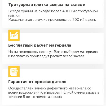
Машина - 1,5 тн до 20 м3
от 1 700 ₽
Тротуарная плитка всегда на складе
макс. длина груза 4 м
Всегда храним на складе более 4000 м2 тротуарной
Машина - 3,5 тн до 30 м3
от 1 900 ₽
плитки.
макс. длина груза 6 м
Максимальная загрузка производства 500 м2 в день.
Машина - 5 тн до 30 м3
от 2 000 ₽
макс. длина груза 6 м
Машина - 10 тн до 50 м3
от 3 500 ₽
Бесплатный расчет материала
макс. длина груза 8 м
Наши менеджеры помогут Вам с выбором материала
Машина - 20 тн до 80 м3
от 5 500 ₽
и бесплатно произведут расчёт всего заказа
макс. длина груза 8 м
Манипулятор до 5 тн
от 3 600 ₽
макс. длина груза 5 м
Гарантия от производителя
Манипулятор до 10 тн
от 4 200 ₽
макс. длина груза 10 м
Осуществляем замену дефектного материала со
всеми издержками или возврат полной суммы заказа в
Манипулятор до 15 тн
течении 5 лет с момента заказа
от 6 500 ₽
макс. длина груза 14 м