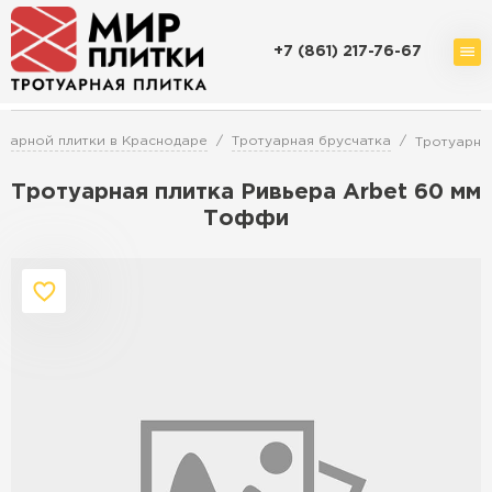
+7 (861) 217-76-67
Доставка и оплата
Акции
О компании
Контакты
уарной плитки в Краснодаре
Тротуарная брусчатка
Тротуарна
Тротуарная плитка Ривьера Arbet 60 мм
Тоффи
Перейти в каталог
Продажа тротуарной плитки в
Краснодаре
ПЕРЕЙТИ