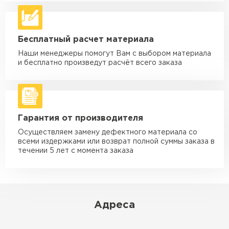
Машина - 5 тн до 30 м3
от 2 000 ₽
макс. длина груза 6 м
Машина - 10 тн до 50 м3
от 3 500 ₽
Бесплатный расчет материала
макс. длина груза 8 м
Наши менеджеры помогут Вам с выбором материала
Машина - 20 тн до 80 м3
от 5 500 ₽
и бесплатно произведут расчёт всего заказа
макс. длина груза 8 м
Манипулятор до 5 тн
от 3 600 ₽
макс. длина груза 5 м
Гарантия от производителя
Манипулятор до 10 тн
от 4 200 ₽
макс. длина груза 10 м
Осуществляем замену дефектного материала со
всеми издержками или возврат полной суммы заказа в
Манипулятор до 15 тн
течении 5 лет с момента заказа
от 6 500 ₽
макс. длина груза 14 м
ЗАКАЗАТЬ С ДОСТАВКОЙ
Адреса