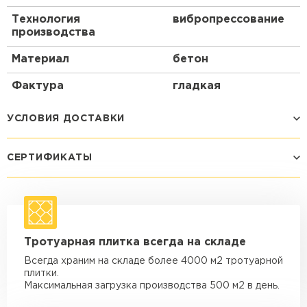
Технология
вибропрессование
производства
Материал
бетон
Фактура
гладкая
УСЛОВИЯ ДОСТАВКИ
СЕРТИФИКАТЫ
Способ доставки
Стоимость доставки
Машина - 1,5 тн до 14 м3
от 1 200 ₽
макс. длина груза 4 м
Машина - 1,5 тн до 20 м3
от 1 700 ₽
Тротуарная плитка всегда на складе
макс. длина груза 4 м
Всегда храним на складе более 4000 м2 тротуарной
Машина - 3,5 тн до 30 м3
от 1 900 ₽
плитки.
макс. длина груза 6 м
Максимальная загрузка производства 500 м2 в день.