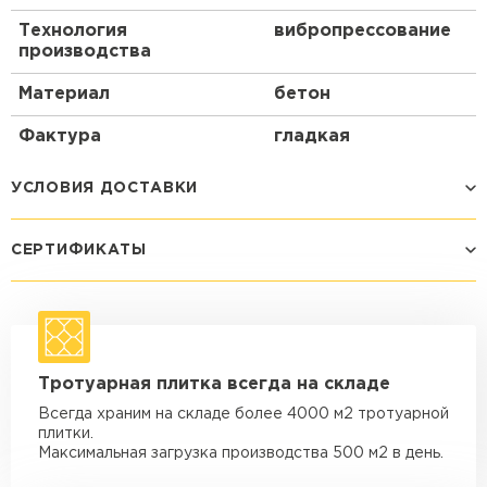
Технология
вибропрессование
производства
Материал
бетон
Фактура
гладкая
УСЛОВИЯ ДОСТАВКИ
СЕРТИФИКАТЫ
Способ доставки
Стоимость доставки
Машина - 1,5 тн до 14 м3
от 1 200 ₽
макс. длина груза 4 м
Машина - 1,5 тн до 20 м3
от 1 700 ₽
Тротуарная плитка всегда на складе
макс. длина груза 4 м
Всегда храним на складе более 4000 м2 тротуарной
Машина - 3,5 тн до 30 м3
от 1 900 ₽
плитки.
макс. длина груза 6 м
Максимальная загрузка производства 500 м2 в день.