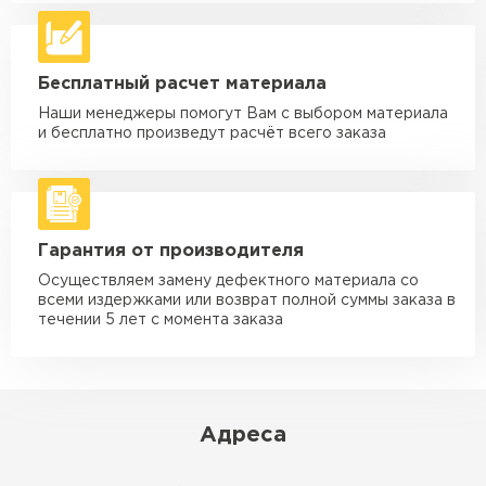
Машина - 5 тн до 30 м3
от 2 000 ₽
макс. длина груза 6 м
Машина - 10 тн до 50 м3
от 3 500 ₽
Бесплатный расчет материала
макс. длина груза 8 м
Наши менеджеры помогут Вам с выбором материала
Машина - 20 тн до 80 м3
от 5 500 ₽
и бесплатно произведут расчёт всего заказа
макс. длина груза 8 м
Манипулятор до 5 тн
от 3 600 ₽
макс. длина груза 5 м
Гарантия от производителя
Манипулятор до 10 тн
от 4 200 ₽
макс. длина груза 10 м
Осуществляем замену дефектного материала со
всеми издержками или возврат полной суммы заказа в
Манипулятор до 15 тн
течении 5 лет с момента заказа
от 6 500 ₽
макс. длина груза 14 м
ЗАКАЗАТЬ С ДОСТАВКОЙ
Адреса