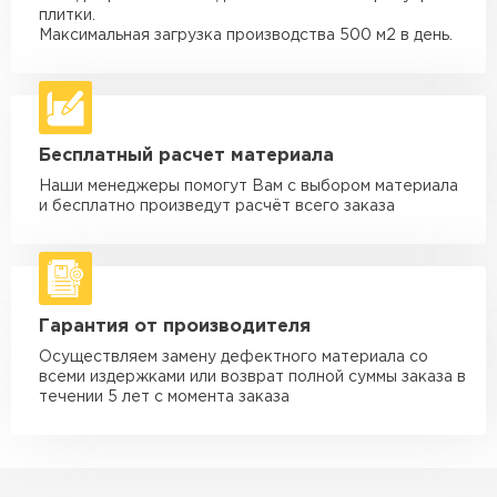
Машина - 3,5 тн до 30 м3
от 1 900 ₽
плитки.
макс. длина груза 6 м
Максимальная загрузка производства 500 м2 в день.
Машина - 5 тн до 30 м3
от 2 000 ₽
макс. длина груза 6 м
Машина - 10 тн до 50 м3
от 3 500 ₽
Бесплатный расчет материала
макс. длина груза 8 м
Наши менеджеры помогут Вам с выбором материала
Машина - 20 тн до 80 м3
от 5 500 ₽
и бесплатно произведут расчёт всего заказа
макс. длина груза 8 м
Манипулятор до 5 тн
от 3 600 ₽
макс. длина груза 5 м
Гарантия от производителя
Манипулятор до 10 тн
от 4 200 ₽
макс. длина груза 10 м
Осуществляем замену дефектного материала со
всеми издержками или возврат полной суммы заказа в
Манипулятор до 15 тн
течении 5 лет с момента заказа
от 6 500 ₽
макс. длина груза 14 м
ЗАКАЗАТЬ С ДОСТАВКОЙ