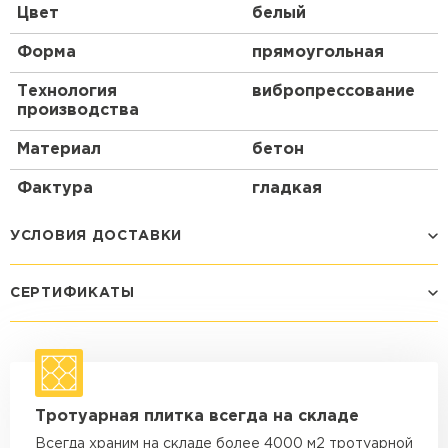
Цвет
белый
Форма
прямоугольная
Технология
вибропрессование
производства
Материал
бетон
Фактура
гладкая
УСЛОВИЯ ДОСТАВКИ
СЕРТИФИКАТЫ
Способ доставки
Стоимость доставки
Машина - 1,5 тн до 14 м3
от 1 200 ₽
макс. длина груза 4 м
Машина - 1,5 тн до 20 м3
от 1 700 ₽
Тротуарная плитка всегда на складе
макс. длина груза 4 м
Всегда храним на складе более 4000 м2 тротуарной