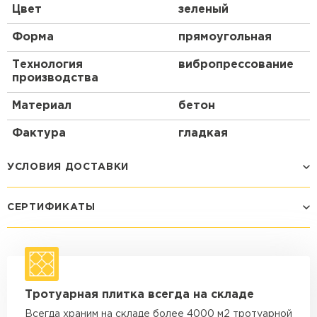
Цвет
зеленый
Форма
прямоугольная
Технология
вибропрессование
производства
Материал
бетон
Фактура
гладкая
УСЛОВИЯ ДОСТАВКИ
СЕРТИФИКАТЫ
Способ доставки
Стоимость доставки
Машина - 1,5 тн до 14 м3
от 1 200 ₽
макс. длина груза 4 м
Машина - 1,5 тн до 20 м3
от 1 700 ₽
Тротуарная плитка всегда на складе
макс. длина груза 4 м
Всегда храним на складе более 4000 м2 тротуарной