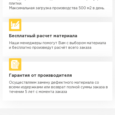
Машина - 3,5 тн до 30 м3
от 1 900 ₽
плитки.
макс. длина груза 6 м
Максимальная загрузка производства 500 м2 в день.
Машина - 5 тн до 30 м3
от 2 000 ₽
макс. длина груза 6 м
Машина - 10 тн до 50 м3
от 3 500 ₽
Бесплатный расчет материала
макс. длина груза 8 м
Наши менеджеры помогут Вам с выбором материала
Машина - 20 тн до 80 м3
от 5 500 ₽
и бесплатно произведут расчёт всего заказа
макс. длина груза 8 м
Манипулятор до 5 тн
от 3 600 ₽
макс. длина груза 5 м
Гарантия от производителя
Манипулятор до 10 тн
от 4 200 ₽
макс. длина груза 10 м
Осуществляем замену дефектного материала со
всеми издержками или возврат полной суммы заказа в
Манипулятор до 15 тн
течении 5 лет с момента заказа
от 6 500 ₽
макс. длина груза 14 м
ЗАКАЗАТЬ С ДОСТАВКОЙ