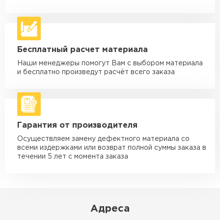
Машина - 5 тн до 30 м3
от 2 000 ₽
макс. длина груза 6 м
Машина - 10 тн до 50 м3
от 3 500 ₽
Бесплатный расчет материала
макс. длина груза 8 м
Наши менеджеры помогут Вам с выбором материала
Машина - 20 тн до 80 м3
от 5 500 ₽
и бесплатно произведут расчёт всего заказа
макс. длина груза 8 м
Манипулятор до 5 тн
от 3 600 ₽
макс. длина груза 5 м
Гарантия от производителя
Манипулятор до 10 тн
от 4 200 ₽
макс. длина груза 10 м
Осуществляем замену дефектного материала со
всеми издержками или возврат полной суммы заказа в
Манипулятор до 15 тн
течении 5 лет с момента заказа
от 6 500 ₽
макс. длина груза 14 м
ЗАКАЗАТЬ С ДОСТАВКОЙ
Адреса