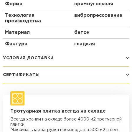
Форма
прямоугольная
Технология
вибропрессование
производства
Материал
бетон
Фактура
гладкая
УСЛОВИЯ ДОСТАВКИ
СЕРТИФИКАТЫ
Способ доставки
Стоимость доставки
Машина - 1,5 тн до 14 м3
от 1 200 ₽
макс. длина груза 4 м
Машина - 1,5 тн до 20 м3
от 1 700 ₽
Тротуарная плитка всегда на складе
макс. длина груза 4 м
Всегда храним на складе более 4000 м2 тротуарной
Машина - 3,5 тн до 30 м3
от 1 900 ₽
плитки.
макс. длина груза 6 м
Максимальная загрузка производства 500 м2 в день.