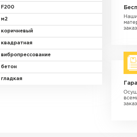
F200
Бес
Наши
м2
мате
зака
коричневый
квадратная
вибропрессование
бетон
гладкая
Гара
Осущ
всем
заказ