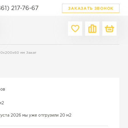
861) 217-76-67
ЗАКАЗАТЬ ЗВОНОК
Производитель
Форма
Цвет
200х200х60 мм Закат
Браер
Квадратная
Серый
Выбор
Прямоугольная
Красный
я плитка
Фабрика Готика
Фигурная
Белый
ордюров в Краснодаре
342 Механический завод
Ассорти
Коричнев
вов
ТИ
Steinrus
Материал
Черный
Бетон
м2
Каменный век
Желтый
Гранит
White hills
Зеленый
густа 2026 мы уже отгрузили 20 м2
Полимерпесок
Сиян
Бежевый