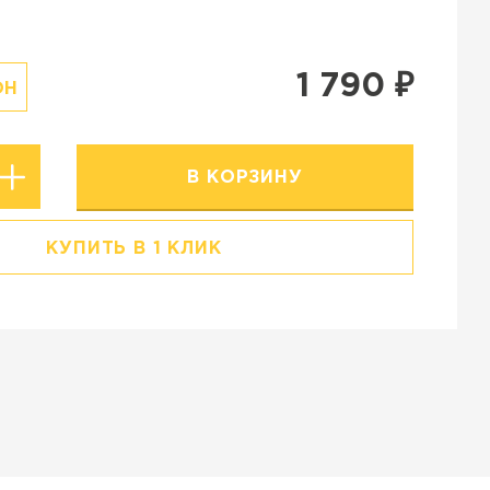
Резиновая крошка
Stellard
Клинкерная глина
1 790
₽
ОН
В КОРЗИНУ
КУПИТЬ В 1 КЛИК