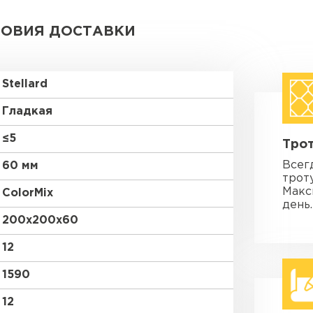
ЛОВИЯ ДОСТАВКИ
Stellard
Гладкая
≤5
Трот
Всег
60 мм
трот
Макс
ColorMix
день.
200х200х60
12
1590
12