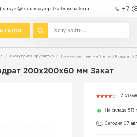
+7 (
stroym@trotuarnaya-plitka-bruschatka.ru
АТАЛОГ
акты
р
Вид
ре
Тротуарная брусчатка
Тротуарная плитка Stellard Квадрат 
Тротуарная плитка
Тротуарная плитка
вадрат 200х200х60 мм Закат
Брусчатка (кирпичик)
Крупноформатная тротуарна
Бордюры
раснодаре
Продажа б
Полимерпесчаная плитка
7 отзы
Фасадная плитка
ПЕРЕЙ
Резиновая плитка
На складе 513 
Технология
Материалы для
благоустройства
Вибропресс
Сегодня 07 ав
Вибролитье