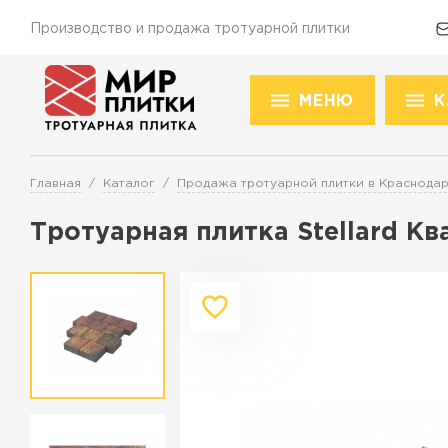
Производство и продажа тротуарной плитки
МЕНЮ
К
Доставка и оплата
Акции
О компании
Конт
Това
Главная
Каталог
Продажа тротуарной плитки в Краснода
Перейти в каталог
Тротуарная плитка Stellard К
Продажа тротуарной плитки в К
ПЕРЕЙТИ