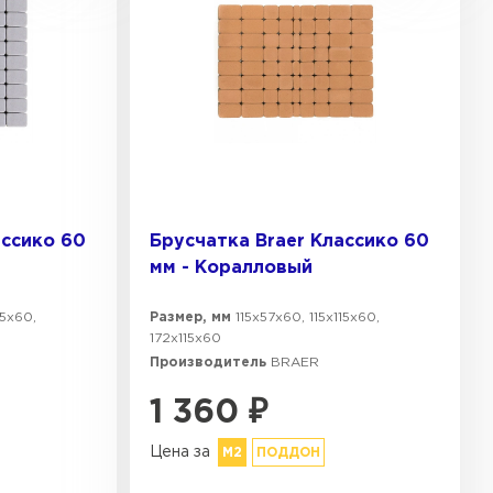
Резиновая крошка
Stellard
Клинкерная глина
ассико 60
Брусчатка Braer Классико 60
мм - Коралловый
15х60,
Размер, мм
115х57х60, 115х115х60,
172х115х60
Производитель
BRAER
1 360
₽
Цена за
М2
ПОДДОН