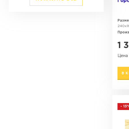
Горо
Разме
240х1
Прои
1 
Цена 
В 
- 13