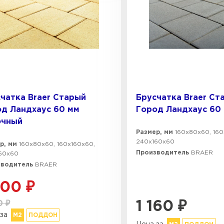
чатка Braer Старый
Брусчатка Braer Ст
д Ландхаус 60 мм
Город Ландхаус 60
очный
Размер, мм
160х80х60, 160
240х160х60
р, мм
160х80х60, 160х160х60,
Производитель
BRAER
60х60
зводитель
BRAER
300
₽
0
₽
1 160
₽
за
М2
ПОДДОН