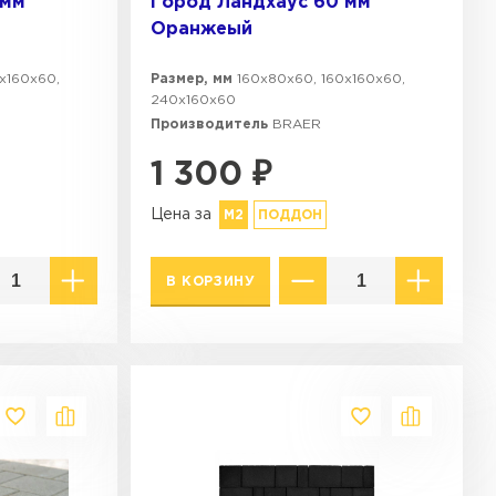
 мм
Город Ландхаус 60 мм
Оранжеый
х160х60,
Размер, мм
160х80х60, 160х160х60,
240х160х60
Производитель
BRAER
1 300
₽
Цена за
М2
ПОДДОН
В КОРЗИНУ