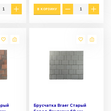
В КОРЗИНУ
арый
Брусчатка Braer Старый