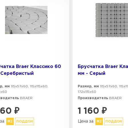
чатка Braer Классико 60
Брусчатка Braer Кл
 Серебристый
мм - Серый
р, мм
115х57х60, 115х115х60,
Размер, мм
115х57х60, 115х1
5х60
172х115х60
зводитель
BRAER
Производитель
BRAER
360
₽
1 160
₽
за
Цена за
М2
ПОДДОН
М2
ПОДДОН