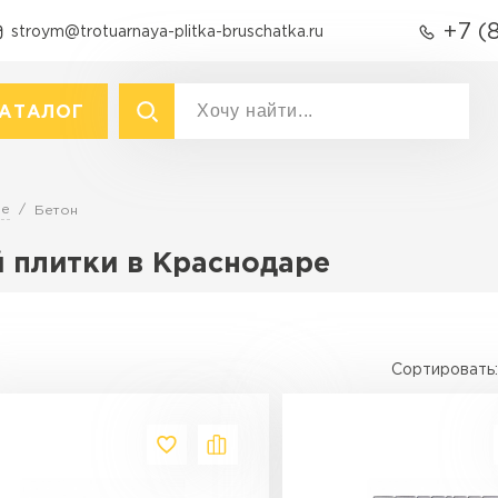
+7 (
stroym@trotuarnaya-plitka-bruschatka.ru
АТАЛОГ
акты
р
Вид
ре
Бетон
Тротуарная плитка
Тротуарная плитка
 плитки в Краснодаре
Брусчатка (кирпичик)
Крупноформатная тротуарна
Бордюры
раснодаре
Продажа б
Полимерпесчаная плитка
Фасадная плитка
ПЕРЕЙ
Резиновая плитка
Сортировать:
Технология
Материалы для
благоустройства
Вибропресс
Вибролитье