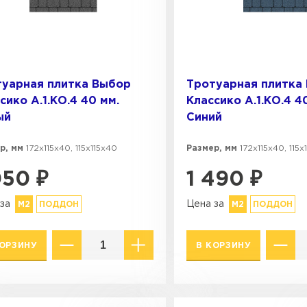
туарная плитка Выбор
Тротуарная плитка
сико А.1.КО.4 40 мм.
Классико А.1.КО.4 4
ый
Синий
р, мм
172х115х40, 115х115х40
Размер, мм
172х115х40, 115х
050
₽
1 490
₽
за
Цена за
М2
ПОДДОН
М2
ПОДДОН
КОРЗИНУ
В КОРЗИНУ