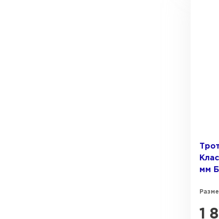
Тро
Клас
мм 
Разме
1 