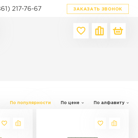
861) 217-76-67
ЗАКАЗАТЬ ЗВОНОК
Производитель
Форма
Цвет
Браер
Квадратная
Серый
Выбор
Прямоугольная
Красный
я плитка
Фабрика Готика
Фигурная
Белый
ордюров в Краснодаре
342 Механический завод
Ассорти
Коричнев
ТИ
Steinrus
Материал
Черный
По популярности
По цене
По алфавиту
Бетон
Каменный век
Желтый
Гранит
White hills
Зеленый
Полимерпесок
Сиян
Бежевый