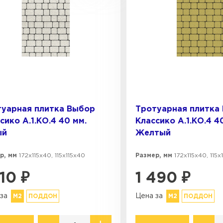
Коллекция
стройства в
Старый город
Новый город
ВСЕ ПРОИЗВОДИТЕЛИ
туарная плитка Выбор
Тротуарная плитка
сико А.1.КО.4 40 мм.
Классико А.1.КО.4 4
ый
Желтый
р, мм
172х115х40, 115х115х40
Размер, мм
172х115х40, 115х
310
₽
1 490
₽
за
Цена за
М2
ПОДДОН
М2
ПОДДОН