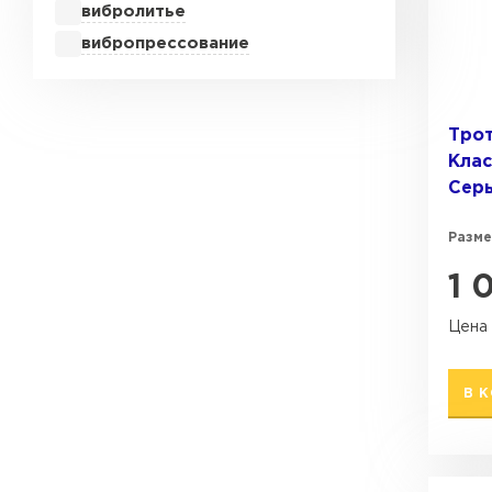
вибролитье
вибропрессование
Тро
Клас
Сер
Разме
1 
Цена 
В 