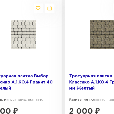
туарная плитка Выбор
Тротуарная плитка
сико А.1.КО.4 Гранит 40
Классико А.1.КО.4 Г
Белый
мм Желтый
р, мм
172х115х40, 115х115х40
Размер, мм
172х115х40, 115х
800
₽
2 000
₽