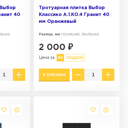
 Выбор
Тротуарная плитка Выбор
ранит 40
Классико А.1.КО.4 Гранит 40
мм Оранжевый
115х40
Размер, мм
172х115х40, 115х115х40
2 000
₽
Цена за
М2
ПОДДОН
В КОРЗИНУ