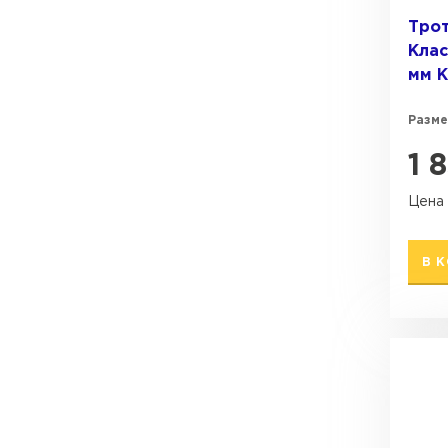
Тро
Клас
мм 
Разме
1 
Цена 
В 