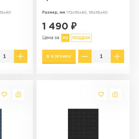
115х40
Размер, мм
172х115х40, 115х115х40
1 490
₽
Цена за
М2
ПОДДОН
В КОРЗИНУ