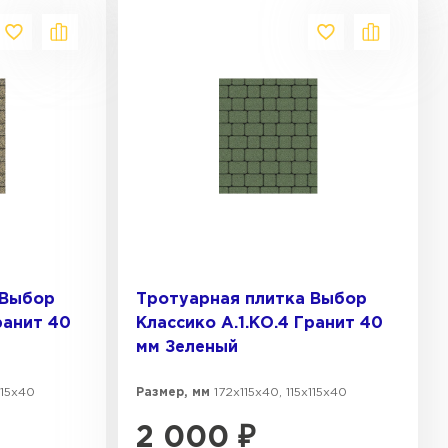
 Выбор
Тротуарная плитка Выбор
ранит 40
Классико А.1.КО.4 Гранит 40
мм Зеленый
115х40
Размер, мм
172х115х40, 115х115х40
2 000
₽