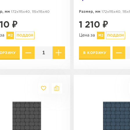
р, мм
172х115х40, 115х115х40
Размер, мм
172х115х40, 115х
210
₽
1 210
₽
за
Цена за
М2
ПОДДОН
М2
ПОДДОН
КОРЗИНУ
В КОРЗИНУ