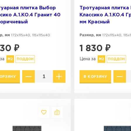
туарная плитка Выбор
Тротуарная плитка
сико А.1.КО.4 Гранит 40
Классико А.1.КО.4 Г
Коричневый
мм Красный
р, мм
172х115х40, 115х115х40
Размер, мм
172х115х40, 115х
830
₽
1 830
₽
за
Цена за
М2
ПОДДОН
М2
ПОДДОН
КОРЗИНУ
В КОРЗИНУ