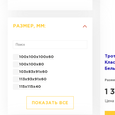
Продажа материалов для благоу
Краснодаре
ПЕРЕЙТИ
РАЗМЕР, ММ:
Тро
100х100х100х60
Клас
100х100х80
Бел
103х83х91х60
113х93х91х60
Разме
115х115х40
1 
Цена 
ПОКАЗАТЬ ВСЕ