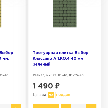
Резиновая крошка
Stellard
Клинкерная глина
 Выбор
Тротуарная плитка Выбор
0 мм.
Классико А.1.КО.4 40 мм.
Зеленый
115х40
Размер, мм
172х115х40, 115х115х40
1 490
₽
Цена за
М2
ПОДДОН