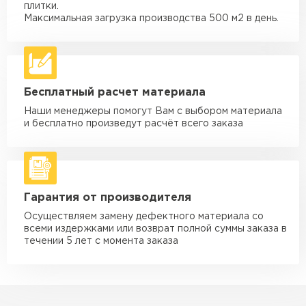
Машина - 3,5 тн до 30 м3
от 1 900 ₽
плитки.
макс. длина груза 6 м
Максимальная загрузка производства 500 м2 в день.
Машина - 5 тн до 30 м3
от 2 000 ₽
макс. длина груза 6 м
Машина - 10 тн до 50 м3
от 3 500 ₽
Бесплатный расчет материала
макс. длина груза 8 м
Наши менеджеры помогут Вам с выбором материала
Машина - 20 тн до 80 м3
от 5 500 ₽
и бесплатно произведут расчёт всего заказа
макс. длина груза 8 м
Манипулятор до 5 тн
от 3 600 ₽
макс. длина груза 5 м
Гарантия от производителя
Манипулятор до 10 тн
от 4 200 ₽
макс. длина груза 10 м
Осуществляем замену дефектного материала со
всеми издержками или возврат полной суммы заказа в
Манипулятор до 15 тн
течении 5 лет с момента заказа
от 6 500 ₽
макс. длина груза 14 м
ЗАКАЗАТЬ С ДОСТАВКОЙ