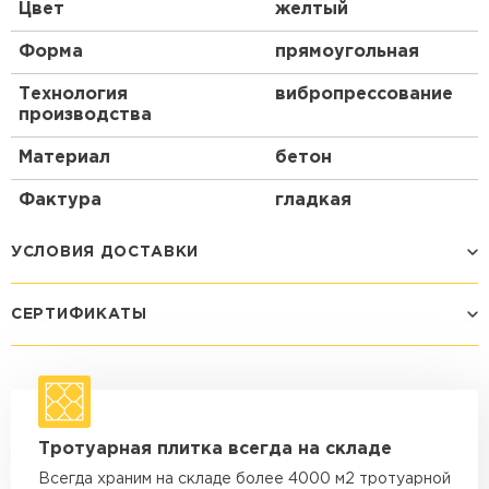
Цвет
желтый
Форма
прямоугольная
Технология
вибропрессование
производства
Материал
бетон
Фактура
гладкая
УСЛОВИЯ ДОСТАВКИ
СЕРТИФИКАТЫ
Способ доставки
Стоимость доставки
Машина - 1,5 тн до 14 м3
от 1 200 ₽
макс. длина груза 4 м
Машина - 1,5 тн до 20 м3
от 1 700 ₽
Тротуарная плитка всегда на складе
макс. длина груза 4 м
Всегда храним на складе более 4000 м2 тротуарной