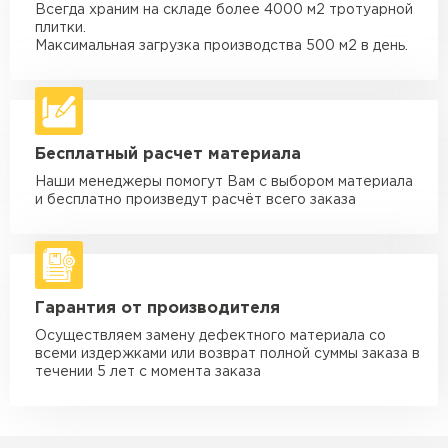
Всегда храним на складе более 4000 м2 тротуарной
Машина - 3,5 тн до 30 м3
от 1 900 ₽
плитки.
макс. длина груза 6 м
Максимальная загрузка производства 500 м2 в день.
Машина - 5 тн до 30 м3
от 2 000 ₽
макс. длина груза 6 м
Машина - 10 тн до 50 м3
от 3 500 ₽
Бесплатный расчет материала
макс. длина груза 8 м
Наши менеджеры помогут Вам с выбором материала
Машина - 20 тн до 80 м3
от 5 500 ₽
и бесплатно произведут расчёт всего заказа
макс. длина груза 8 м
Манипулятор до 5 тн
от 3 600 ₽
макс. длина груза 5 м
Гарантия от производителя
Манипулятор до 10 тн
от 4 200 ₽
макс. длина груза 10 м
Осуществляем замену дефектного материала со
всеми издержками или возврат полной суммы заказа в
Манипулятор до 15 тн
течении 5 лет с момента заказа
от 6 500 ₽
макс. длина груза 14 м