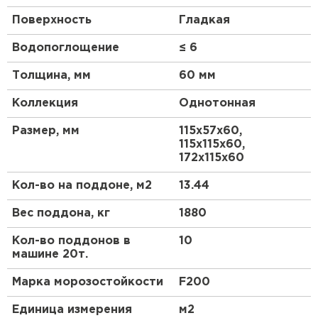
предлагаем выгодные цены за 1 кв.м. Плитка
Поверхность
Гладкая
выпускается в десяти цветовых оттенках —
винном, песочном, коралловом, коричневом,
Водопоглощение
≤ 6
медовом, сером, янтарном, серебристом, белом и
грифельном. Такое большое цветовое
Толщина, мм
60 мм
разнообразие позволяет создавать неповторимые
узоры на участках. Плитка имеет ровную форму с
Коллекция
Однотонная
закругленными краями и легкую округлую
поверхность.
Размер, мм
115х57х60,
115х115х60,
172х115х60
Кол-во на поддоне, м2
13.44
Вес поддона, кг
1880
Кол-во поддонов в
10
машине 20т.
Марка морозостойкости
F200
Единица измерения
м2