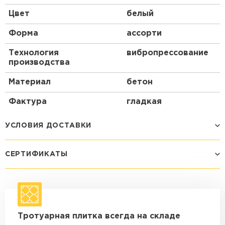
Цвет
белый
Форма
ассорти
Технология
вибропрессование
производства
Материал
бетон
Фактура
гладкая
УСЛОВИЯ ДОСТАВКИ
СЕРТИФИКАТЫ
Способ доставки
Стоимость доставки
Машина - 1,5 тн до 14 м3
от 1 200 ₽
макс. длина груза 4 м
Машина - 1,5 тн до 20 м3
от 1 700 ₽
Тротуарная плитка всегда на складе
макс. длина груза 4 м