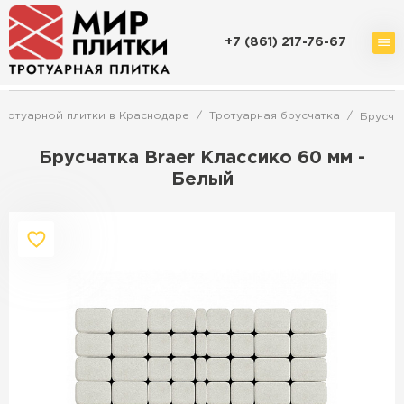
+7 (861) 217-76-67
Доставка и оплата
Акции
О компании
Контакты
ротуарной плитки в Краснодаре
Тротуарная брусчатка
Брусчат
Брусчатка Braer Классико 60 мм -
Белый
Перейти в каталог
Продажа тротуарной плитки в
Краснодаре
ПЕРЕЙТИ