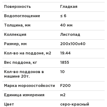
данных материалов можно создавать необычные и
Поверхность
Гладкая
привлекательные узоры. Благодаря разнообразию
цветов брусчатки и ровной прямоугольной форме,
Водопоглощение
≤ 6
любая дорожка будет выделяться и создавать
настроение. Удобство, долговечность и долгий
Толщина, мм
40 мм
срок службы – главные достоинства этой
продукции. Размеры 200х100 мм, высота 40 мм.
Коллекция
Листопад
Купить высококачественную плитку от Интернет-
магазине СтройМаркет можно в нашем интернет-
Размер, мм
200х100х40
магазине по выгодной цене за 1 кв.м.
Кол-во на поддоне, м2
19.44
Вес поддона, кг
1855
Кол-во поддонов в
10
машине 20т.
Марка морозостойкости
F200
Единица измерения
м2
Цвет
серо-красный