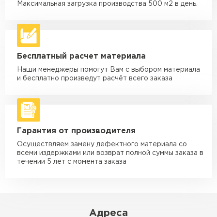
макс. длина груза 6 м
Максимальная загрузка производства 500 м2 в день.
Машина - 5 тн до 30 м3
от 2 000 ₽
макс. длина груза 6 м
Машина - 10 тн до 50 м3
от 3 500 ₽
Бесплатный расчет материала
макс. длина груза 8 м
Наши менеджеры помогут Вам с выбором материала
Машина - 20 тн до 80 м3
от 5 500 ₽
и бесплатно произведут расчёт всего заказа
макс. длина груза 8 м
Манипулятор до 5 тн
от 3 600 ₽
макс. длина груза 5 м
Гарантия от производителя
Манипулятор до 10 тн
от 4 200 ₽
макс. длина груза 10 м
Осуществляем замену дефектного материала со
всеми издержками или возврат полной суммы заказа в
Манипулятор до 15 тн
течении 5 лет с момента заказа
от 6 500 ₽
макс. длина груза 14 м
ЗАКАЗАТЬ С ДОСТАВКОЙ
Адреса