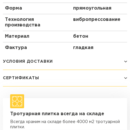
Форма
прямоугольная
Технология
вибропрессование
производства
Материал
бетон
Фактура
гладкая
УСЛОВИЯ ДОСТАВКИ
СЕРТИФИКАТЫ
Способ доставки
Стоимость доставки
Машина - 1,5 тн до 14 м3
от 1 200 ₽
макс. длина груза 4 м
Машина - 1,5 тн до 20 м3
от 1 700 ₽
Тротуарная плитка всегда на складе
макс. длина груза 4 м
Всегда храним на складе более 4000 м2 тротуарной
Машина - 3,5 тн до 30 м3
от 1 900 ₽
плитки.