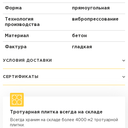
Форма
прямоугольная
Технология
вибропрессование
производства
Материал
бетон
Фактура
гладкая
УСЛОВИЯ ДОСТАВКИ
СЕРТИФИКАТЫ
Способ доставки
Стоимость доставки
Машина - 1,5 тн до 14 м3
от 1 200 ₽
макс. длина груза 4 м
Машина - 1,5 тн до 20 м3
от 1 700 ₽
Тротуарная плитка всегда на складе
макс. длина груза 4 м
Всегда храним на складе более 4000 м2 тротуарной
Машина - 3,5 тн до 30 м3
от 1 900 ₽
плитки.