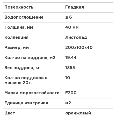
данных материалов можно создавать необычные и
Поверхность
Гладкая
привлекательные узоры. Благодаря разнообразию
цветов брусчатки и ровной прямоугольной форме,
Водопоглощение
≤ 6
любая дорожка будет выделяться и создавать
настроение. Удобство, долговечность и долгий
Толщина, мм
40 мм
срок службы – главные достоинства этой
продукции. Размеры 200х100 мм, высота 40 мм.
Коллекция
Листопад
Купить высококачественную плитку от Интернет-
магазине СтройМаркет можно в нашем интернет-
Размер, мм
200х100х40
магазине по выгодной цене за 1 кв.м.
Кол-во на поддоне, м2
19.44
Вес поддона, кг
1855
Кол-во поддонов в
10
машине 20т.
Марка морозостойкости
F200
Единица измерения
м2
Цвет
оранжевый