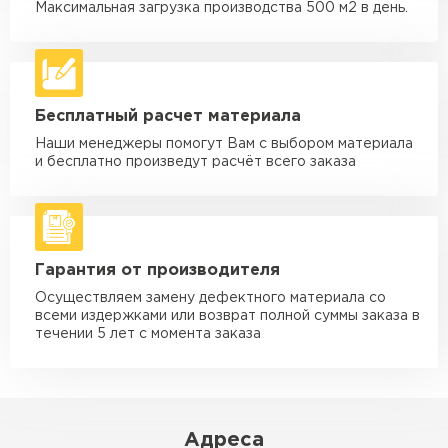
макс. длина груза 6 м
Максимальная загрузка производства 500 м2 в день.
Машина - 5 тн до 30 м3
от 2 000 ₽
макс. длина груза 6 м
Машина - 10 тн до 50 м3
от 3 500 ₽
Бесплатный расчет материала
макс. длина груза 8 м
Наши менеджеры помогут Вам с выбором материала
Машина - 20 тн до 80 м3
от 5 500 ₽
и бесплатно произведут расчёт всего заказа
макс. длина груза 8 м
Манипулятор до 5 тн
от 3 600 ₽
макс. длина груза 5 м
Гарантия от производителя
Манипулятор до 10 тн
от 4 200 ₽
макс. длина груза 10 м
Осуществляем замену дефектного материала со
всеми издержками или возврат полной суммы заказа в
Манипулятор до 15 тн
течении 5 лет с момента заказа
от 6 500 ₽
макс. длина груза 14 м
ЗАКАЗАТЬ С ДОСТАВКОЙ
Адреса