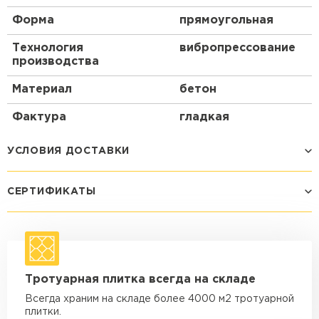
Форма
прямоугольная
Технология
вибропрессование
производства
Материал
бетон
Фактура
гладкая
УСЛОВИЯ ДОСТАВКИ
СЕРТИФИКАТЫ
Способ доставки
Стоимость доставки
Машина - 1,5 тн до 14 м3
от 1 200 ₽
макс. длина груза 4 м
Машина - 1,5 тн до 20 м3
от 1 700 ₽
Тротуарная плитка всегда на складе
макс. длина груза 4 м
Всегда храним на складе более 4000 м2 тротуарной
Машина - 3,5 тн до 30 м3
от 1 900 ₽
плитки.