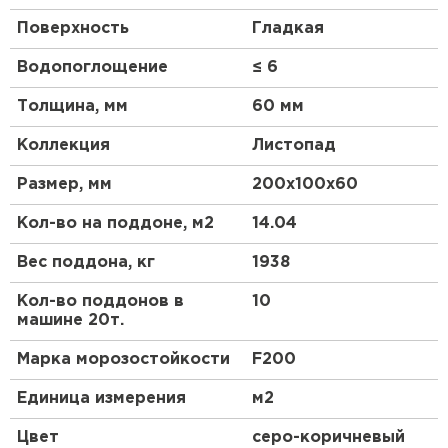
и рисунки. Размеры бруска 200х100 мм, высотой
Поверхность
Гладкая
60 мм. Плитка производителя торговой марки
«Выбор» – это высочайшее качество, длительный
Водопоглощение
≤ 6
срок эксплуатации и экологичность. Купить
вибропрессованую брусчатку в интернет
Толщина, мм
60 мм
магазине можно прямо сейчас! Предлагаем
оптимальные цены за 1 кв.м.
Коллекция
Листопад
Размер, мм
200х100х60
Кол-во на поддоне, м2
14.04
Вес поддона, кг
1938
Кол-во поддонов в
10
машине 20т.
Марка морозостойкости
F200
Единица измерения
м2
Цвет
серо-коричневый