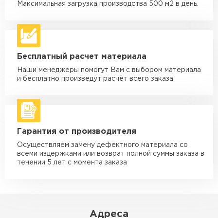
макс. длина груза 6 м
Максимальная загрузка производства 500 м2 в день.
Машина - 5 тн до 30 м3
от 2 000 ₽
макс. длина груза 6 м
Машина - 10 тн до 50 м3
от 3 500 ₽
Бесплатный расчет материала
макс. длина груза 8 м
Наши менеджеры помогут Вам с выбором материала
Машина - 20 тн до 80 м3
от 5 500 ₽
и бесплатно произведут расчёт всего заказа
макс. длина груза 8 м
Манипулятор до 5 тн
от 3 600 ₽
макс. длина груза 5 м
Гарантия от производителя
Манипулятор до 10 тн
от 4 200 ₽
макс. длина груза 10 м
Осуществляем замену дефектного материала со
всеми издержками или возврат полной суммы заказа в
Манипулятор до 15 тн
течении 5 лет с момента заказа
от 6 500 ₽
макс. длина груза 14 м
ЗАКАЗАТЬ С ДОСТАВКОЙ
Адреса