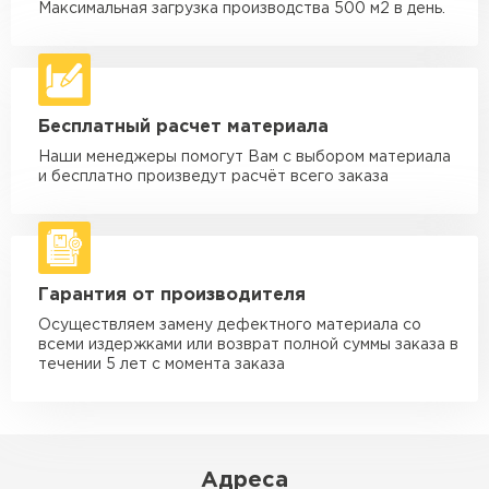
макс. длина груза 6 м
Максимальная загрузка производства 500 м2 в день.
Машина - 5 тн до 30 м3
от 2 000 ₽
макс. длина груза 6 м
Машина - 10 тн до 50 м3
от 3 500 ₽
Бесплатный расчет материала
макс. длина груза 8 м
Наши менеджеры помогут Вам с выбором материала
Машина - 20 тн до 80 м3
от 5 500 ₽
и бесплатно произведут расчёт всего заказа
макс. длина груза 8 м
Манипулятор до 5 тн
от 3 600 ₽
макс. длина груза 5 м
Гарантия от производителя
Манипулятор до 10 тн
от 4 200 ₽
макс. длина груза 10 м
Осуществляем замену дефектного материала со
всеми издержками или возврат полной суммы заказа в
Манипулятор до 15 тн
течении 5 лет с момента заказа
от 6 500 ₽
макс. длина груза 14 м
ЗАКАЗАТЬ С ДОСТАВКОЙ
Адреса