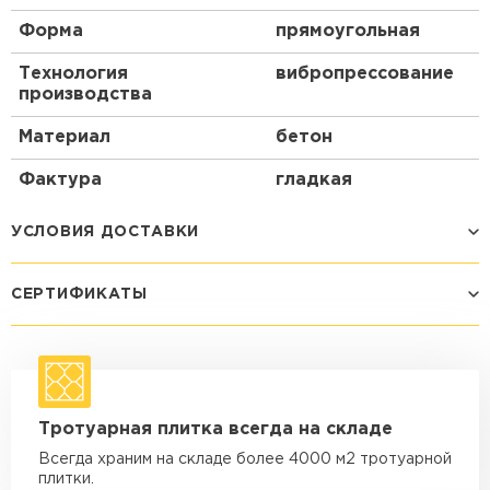
Форма
прямоугольная
Технология
вибропрессование
производства
Материал
бетон
Фактура
гладкая
УСЛОВИЯ ДОСТАВКИ
СЕРТИФИКАТЫ
Способ доставки
Стоимость доставки
Машина - 1,5 тн до 14 м3
от 1 200 ₽
макс. длина груза 4 м
Машина - 1,5 тн до 20 м3
от 1 700 ₽
Тротуарная плитка всегда на складе
макс. длина груза 4 м
Всегда храним на складе более 4000 м2 тротуарной
Машина - 3,5 тн до 30 м3
от 1 900 ₽
плитки.