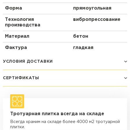
Форма
прямоугольная
Технология
вибропрессование
производства
Материал
бетон
Фактура
гладкая
УСЛОВИЯ ДОСТАВКИ
СЕРТИФИКАТЫ
Способ доставки
Стоимость доставки
Машина - 1,5 тн до 14 м3
от 1 200 ₽
макс. длина груза 4 м
Машина - 1,5 тн до 20 м3
от 1 700 ₽
Тротуарная плитка всегда на складе
макс. длина груза 4 м
Всегда храним на складе более 4000 м2 тротуарной
Машина - 3,5 тн до 30 м3
от 1 900 ₽
плитки.