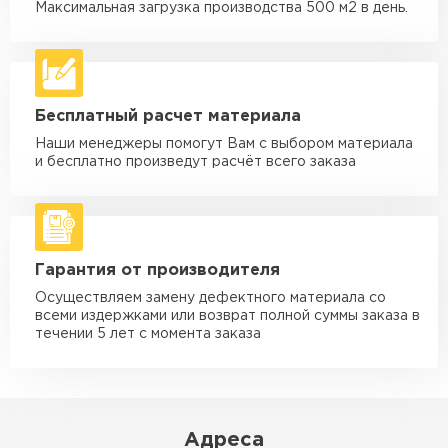
макс. длина груза 6 м
Максимальная загрузка производства 500 м2 в день.
Машина - 5 тн до 30 м3
от 2 000 ₽
макс. длина груза 6 м
Машина - 10 тн до 50 м3
от 3 500 ₽
Бесплатный расчет материала
макс. длина груза 8 м
Наши менеджеры помогут Вам с выбором материала
Машина - 20 тн до 80 м3
от 5 500 ₽
и бесплатно произведут расчёт всего заказа
макс. длина груза 8 м
Манипулятор до 5 тн
от 3 600 ₽
макс. длина груза 5 м
Гарантия от производителя
Манипулятор до 10 тн
от 4 200 ₽
макс. длина груза 10 м
Осуществляем замену дефектного материала со
всеми издержками или возврат полной суммы заказа в
Манипулятор до 15 тн
течении 5 лет с момента заказа
от 6 500 ₽
макс. длина груза 14 м
ЗАКАЗАТЬ С ДОСТАВКОЙ
Адреса