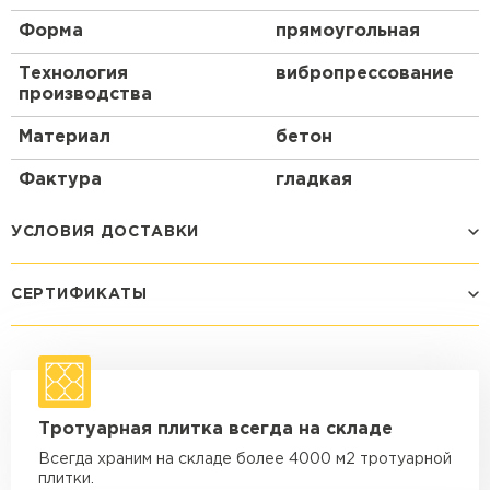
Форма
прямоугольная
Технология
вибропрессование
производства
Материал
бетон
Фактура
гладкая
УСЛОВИЯ ДОСТАВКИ
СЕРТИФИКАТЫ
Способ доставки
Стоимость доставки
Машина - 1,5 тн до 14 м3
от 1 200 ₽
макс. длина груза 4 м
Машина - 1,5 тн до 20 м3
от 1 700 ₽
Тротуарная плитка всегда на складе
макс. длина груза 4 м
Всегда храним на складе более 4000 м2 тротуарной
Машина - 3,5 тн до 30 м3
от 1 900 ₽
плитки.