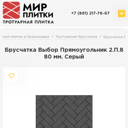
+7 (861) 217-76-67
Доставка и оплата
Акции
О компании
Контакты
рной плитки в Краснодаре
Тротуарная брусчатка
Брусчатка Вы
Брусчатка Выбор Прямоугольник 2.П.8
80 мм. Серый
Перейти в каталог
Продажа тротуарной плитки в
Краснодаре
ПЕРЕЙТИ