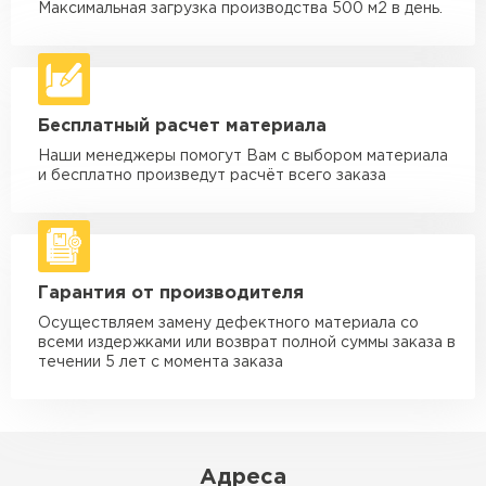
макс. длина груза 6 м
Максимальная загрузка производства 500 м2 в день.
Машина - 5 тн до 30 м3
от 2 000 ₽
макс. длина груза 6 м
Машина - 10 тн до 50 м3
от 3 500 ₽
Бесплатный расчет материала
макс. длина груза 8 м
Наши менеджеры помогут Вам с выбором материала
Машина - 20 тн до 80 м3
от 5 500 ₽
и бесплатно произведут расчёт всего заказа
макс. длина груза 8 м
Манипулятор до 5 тн
от 3 600 ₽
макс. длина груза 5 м
Гарантия от производителя
Манипулятор до 10 тн
от 4 200 ₽
макс. длина груза 10 м
Осуществляем замену дефектного материала со
всеми издержками или возврат полной суммы заказа в
Манипулятор до 15 тн
течении 5 лет с момента заказа
от 6 500 ₽
макс. длина груза 14 м
ЗАКАЗАТЬ С ДОСТАВКОЙ
Адреса