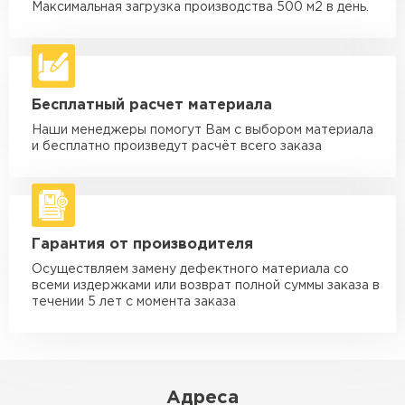
макс. длина груза 6 м
Максимальная загрузка производства 500 м2 в день.
Машина - 5 тн до 30 м3
от 2 000 ₽
макс. длина груза 6 м
Машина - 10 тн до 50 м3
от 3 500 ₽
Бесплатный расчет материала
макс. длина груза 8 м
Наши менеджеры помогут Вам с выбором материала
Машина - 20 тн до 80 м3
от 5 500 ₽
и бесплатно произведут расчёт всего заказа
макс. длина груза 8 м
Манипулятор до 5 тн
от 3 600 ₽
макс. длина груза 5 м
Гарантия от производителя
Манипулятор до 10 тн
от 4 200 ₽
макс. длина груза 10 м
Осуществляем замену дефектного материала со
всеми издержками или возврат полной суммы заказа в
Манипулятор до 15 тн
течении 5 лет с момента заказа
от 6 500 ₽
макс. длина груза 14 м
ЗАКАЗАТЬ С ДОСТАВКОЙ
Адреса