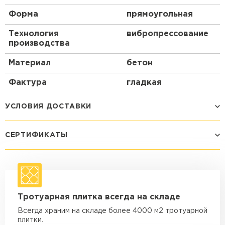
Форма
прямоугольная
Технология
вибропрессование
производства
Материал
бетон
Фактура
гладкая
УСЛОВИЯ ДОСТАВКИ
СЕРТИФИКАТЫ
Способ доставки
Стоимость доставки
Машина - 1,5 тн до 14 м3
от 1 200 ₽
макс. длина груза 4 м
Машина - 1,5 тн до 20 м3
от 1 700 ₽
Тротуарная плитка всегда на складе
макс. длина груза 4 м
Всегда храним на складе более 4000 м2 тротуарной
Машина - 3,5 тн до 30 м3
от 1 900 ₽
плитки.