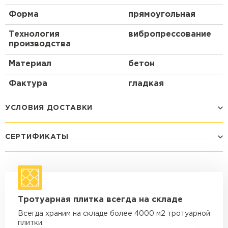
Форма
прямоугольная
Технология
вибропрессование
производства
Материал
бетон
Фактура
гладкая
УСЛОВИЯ ДОСТАВКИ
СЕРТИФИКАТЫ
Способ доставки
Стоимость доставки
Машина - 1,5 тн до 14 м3
от 1 200 ₽
макс. длина груза 4 м
Машина - 1,5 тн до 20 м3
от 1 700 ₽
Тротуарная плитка всегда на складе
макс. длина груза 4 м
Всегда храним на складе более 4000 м2 тротуарной
Машина - 3,5 тн до 30 м3
от 1 900 ₽
плитки.