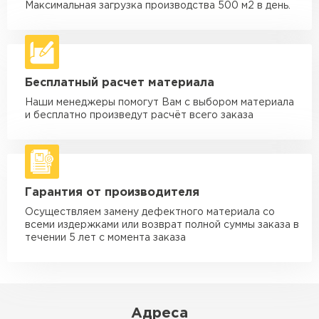
макс. длина груза 6 м
Максимальная загрузка производства 500 м2 в день.
Машина - 5 тн до 30 м3
от 2 000 ₽
макс. длина груза 6 м
Машина - 10 тн до 50 м3
от 3 500 ₽
Бесплатный расчет материала
макс. длина груза 8 м
Наши менеджеры помогут Вам с выбором материала
Машина - 20 тн до 80 м3
от 5 500 ₽
и бесплатно произведут расчёт всего заказа
макс. длина груза 8 м
Манипулятор до 5 тн
от 3 600 ₽
макс. длина груза 5 м
Гарантия от производителя
Манипулятор до 10 тн
от 4 200 ₽
макс. длина груза 10 м
Осуществляем замену дефектного материала со
всеми издержками или возврат полной суммы заказа в
Манипулятор до 15 тн
течении 5 лет с момента заказа
от 6 500 ₽
макс. длина груза 14 м
ЗАКАЗАТЬ С ДОСТАВКОЙ
Адреса