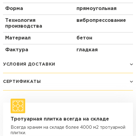
Форма
прямоугольная
Технология
вибропрессование
производства
Материал
бетон
Фактура
гладкая
УСЛОВИЯ ДОСТАВКИ
СЕРТИФИКАТЫ
Способ доставки
Стоимость доставки
Машина - 1,5 тн до 14 м3
от 1 200 ₽
макс. длина груза 4 м
Машина - 1,5 тн до 20 м3
от 1 700 ₽
Тротуарная плитка всегда на складе
макс. длина груза 4 м
Всегда храним на складе более 4000 м2 тротуарной
Машина - 3,5 тн до 30 м3
от 1 900 ₽
плитки.