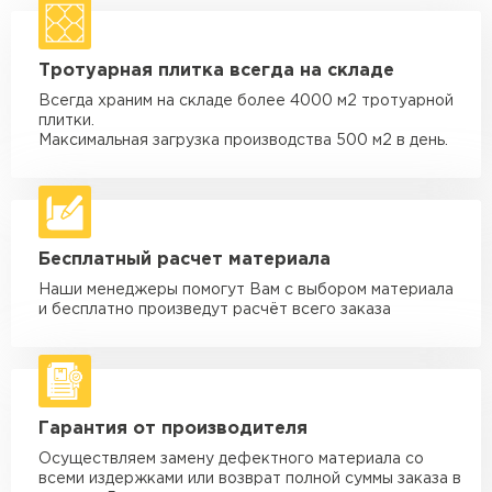
макс. длина груза 4 м
Машина - 1,5 тн до 20 м3
от 1 700 ₽
Тротуарная плитка всегда на складе
макс. длина груза 4 м
Всегда храним на складе более 4000 м2 тротуарной
Машина - 3,5 тн до 30 м3
от 1 900 ₽
плитки.
макс. длина груза 6 м
Максимальная загрузка производства 500 м2 в день.
Машина - 5 тн до 30 м3
от 2 000 ₽
макс. длина груза 6 м
Машина - 10 тн до 50 м3
от 3 500 ₽
Бесплатный расчет материала
макс. длина груза 8 м
Наши менеджеры помогут Вам с выбором материала
Машина - 20 тн до 80 м3
от 5 500 ₽
и бесплатно произведут расчёт всего заказа
макс. длина груза 8 м
Манипулятор до 5 тн
от 3 600 ₽
макс. длина груза 5 м
Гарантия от производителя
Манипулятор до 10 тн
от 4 200 ₽
макс. длина груза 10 м
Осуществляем замену дефектного материала со
всеми издержками или возврат полной суммы заказа в