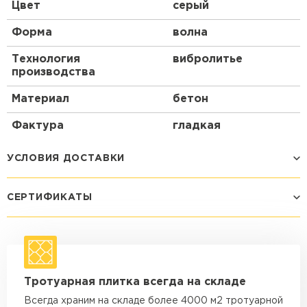
Цвет
серый
Форма
волна
Технология
вибролитье
производства
Материал
бетон
Фактура
гладкая
УСЛОВИЯ ДОСТАВКИ
СЕРТИФИКАТЫ
Способ доставки
Стоимость доставки
Машина - 1,5 тн до 14 м3
от 1 200 ₽
макс. длина груза 4 м
Машина - 1,5 тн до 20 м3
от 1 700 ₽
Тротуарная плитка всегда на складе
макс. длина груза 4 м
Всегда храним на складе более 4000 м2 тротуарной