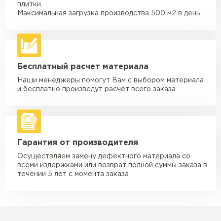
Машина - 3,5 тн до 30 м3
от 1 900 ₽
плитки.
макс. длина груза 6 м
Максимальная загрузка производства 500 м2 в день.
Машина - 5 тн до 30 м3
от 2 000 ₽
макс. длина груза 6 м
Машина - 10 тн до 50 м3
от 3 500 ₽
Бесплатный расчет материала
макс. длина груза 8 м
Наши менеджеры помогут Вам с выбором материала
Машина - 20 тн до 80 м3
от 5 500 ₽
и бесплатно произведут расчёт всего заказа
макс. длина груза 8 м
Манипулятор до 5 тн
от 3 600 ₽
макс. длина груза 5 м
Гарантия от производителя
Манипулятор до 10 тн
от 4 200 ₽
макс. длина груза 10 м
Осуществляем замену дефектного материала со
всеми издержками или возврат полной суммы заказа в
Манипулятор до 15 тн
течении 5 лет с момента заказа
от 6 500 ₽
макс. длина груза 14 м
ЗАКАЗАТЬ С ДОСТАВКОЙ