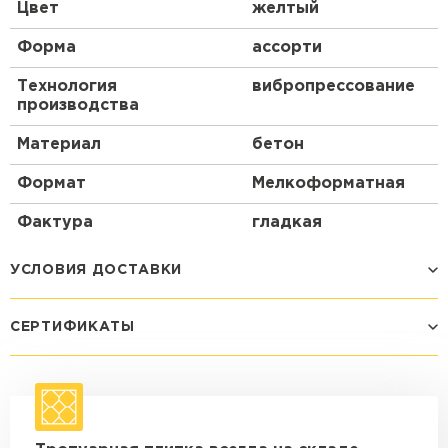
Цвет
желтый
Форма
ассорти
Технология
вибропрессование
производства
Материал
бетон
Формат
Мелкоформатная
Фактура
гладкая
УСЛОВИЯ ДОСТАВКИ
СЕРТИФИКАТЫ
Способ доставки
Стоимость доставки
Машина - 1,5 тн до 14 м3
от 1 200 ₽
макс. длина груза 4 м
Машина - 1,5 тн до 20 м3
от 1 700 ₽