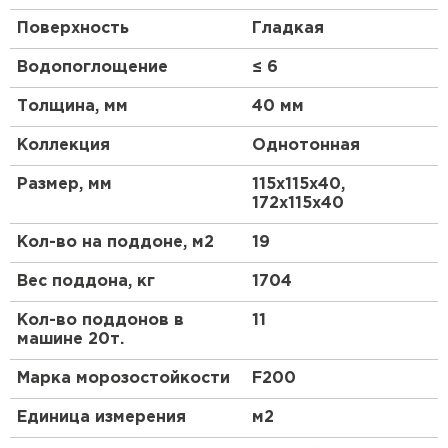
создания рисунков. Мы предлагаем выгодные
Поверхность
Гладкая
цены за 1 кв.м. Плитка выпускается в трех
цветовых оттенках — винном, песочном и
Водопоглощение
≤ 6
коричневом. Такое цветовое разнообразие
позволяет создавать неповторимые узоры на
Толщина, мм
40 мм
участках. Плитка имеет ровную форму с
закругленными краями и легкую округлую
Коллекция
Однотонная
поверхность.
Размер, мм
115х115х40,
172х115х40
Кол-во на поддоне, м2
19
Вес поддона, кг
1704
Кол-во поддонов в
11
машине 20т.
Марка морозостойкости
F200
Единица измерения
м2