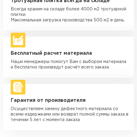
Тротуарная плитка всегда на складе
макс. длина груза 4 м
Всегда храним на складе более 4000 м2 тротуарной
Машина - 3,5 тн до 30 м3
от 1 900 ₽
плитки.
макс. длина груза 6 м
Максимальная загрузка производства 500 м2 в день.
Машина - 5 тн до 30 м3
от 2 000 ₽
макс. длина груза 6 м
Машина - 10 тн до 50 м3
от 3 500 ₽
Бесплатный расчет материала
макс. длина груза 8 м
Наши менеджеры помогут Вам с выбором материала
Машина - 20 тн до 80 м3
от 5 500 ₽
и бесплатно произведут расчёт всего заказа
макс. длина груза 8 м
Манипулятор до 5 тн
от 3 600 ₽
макс. длина груза 5 м
Гарантия от производителя
Манипулятор до 10 тн
от 4 200 ₽
макс. длина груза 10 м
Осуществляем замену дефектного материала со
всеми издержками или возврат полной суммы заказа в
Манипулятор до 15 тн
течении 5 лет с момента заказа
от 6 500 ₽
макс. длина груза 14 м