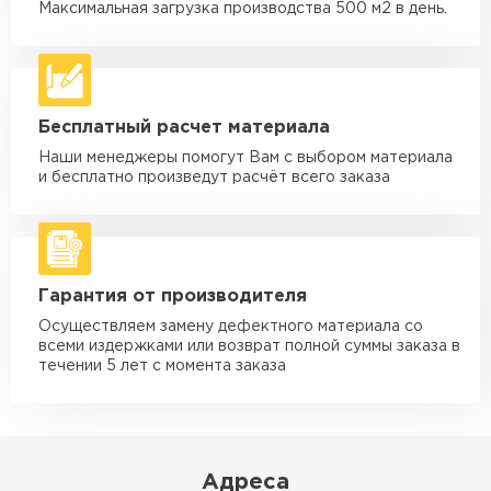
макс. длина груза 6 м
Максимальная загрузка производства 500 м2 в день.
Машина - 5 тн до 30 м3
от 2 000 ₽
макс. длина груза 6 м
Машина - 10 тн до 50 м3
от 3 500 ₽
Бесплатный расчет материала
макс. длина груза 8 м
Наши менеджеры помогут Вам с выбором материала
Машина - 20 тн до 80 м3
от 5 500 ₽
и бесплатно произведут расчёт всего заказа
макс. длина груза 8 м
Манипулятор до 5 тн
от 3 600 ₽
макс. длина груза 5 м
Гарантия от производителя
Манипулятор до 10 тн
от 4 200 ₽
макс. длина груза 10 м
Осуществляем замену дефектного материала со
всеми издержками или возврат полной суммы заказа в
Манипулятор до 15 тн
течении 5 лет с момента заказа
от 6 500 ₽
макс. длина груза 14 м
ЗАКАЗАТЬ С ДОСТАВКОЙ
Адреса