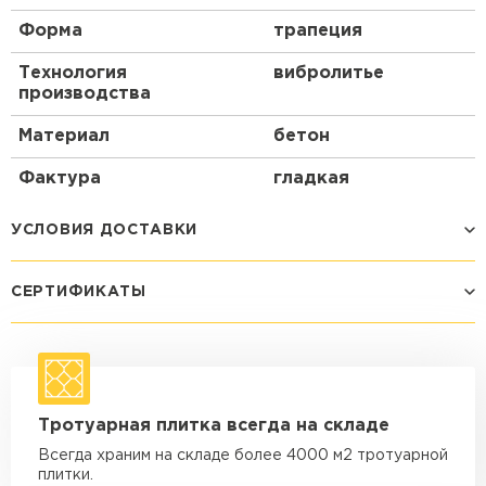
Форма
трапеция
Технология
вибролитье
производства
Материал
бетон
Фактура
гладкая
УСЛОВИЯ ДОСТАВКИ
СЕРТИФИКАТЫ
Способ доставки
Стоимость доставки
Машина - 1,5 тн до 14 м3
от 1 200 ₽
макс. длина груза 4 м
Машина - 1,5 тн до 20 м3
от 1 700 ₽
Тротуарная плитка всегда на складе
макс. длина груза 4 м
Всегда храним на складе более 4000 м2 тротуарной
Машина - 3,5 тн до 30 м3
от 1 900 ₽
плитки.