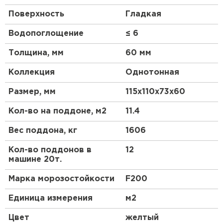
форма помогает создавать различные варианты
Поверхность
Гладкая
укладки, а также сочетать в одном рисунке
несколько цветов для воссоздания самых
Водопоглощение
≤ 6
необыкновенных задумок. Компания «Браер»
изготавливает брусчатку в таких классических
Толщина, мм
60 мм
цветах как: песочный, коралловый, медовый,
грифельный, янтарный, серый, белый,
Коллекция
Однотонная
серебристый, винный, коричневый. Размеры
брусчатки 73х110х115, высота 60 мм. Реализуем
Размер, мм
115х110х73х60
плитку для тротуаров по выгодным ценам.
Кол-во на поддоне, м2
11.4
Вес поддона, кг
1606
Кол-во поддонов в
12
машине 20т.
Марка морозостойкости
F200
Единица измерения
м2
Цвет
желтый