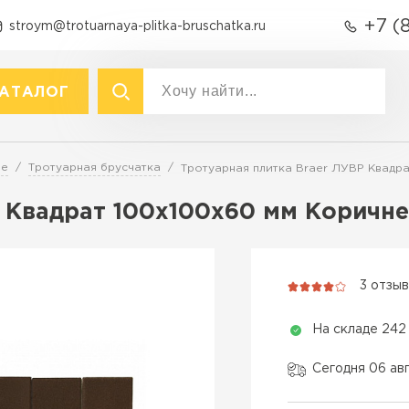
+7 (
stroym@trotuarnaya-plitka-bruschatka.ru
АТАЛОГ
акты
р
Вид
ре
Тротуарная брусчатка
Тротуарная плитка Braer ЛУВР Квадр
Тротуарная плитка
Тротуарная плитка
Р Квадрат 100х100х60 мм Коричн
Брусчатка (кирпичик)
Крупноформатная тротуарна
Бордюры
раснодаре
Продажа б
Полимерпесчаная плитка
3 отзы
Фасадная плитка
ПЕРЕЙ
Резиновая плитка
На складе 242
Технология
Материалы для
благоустройства
Вибропресс
Сегодня 06 ав
Вибролитье