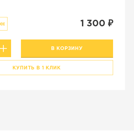
Резиновая крошка
Stellard
Клинкерная глина
1 300
₽
ОН
В КОРЗИНУ
КУПИТЬ В 1 КЛИК