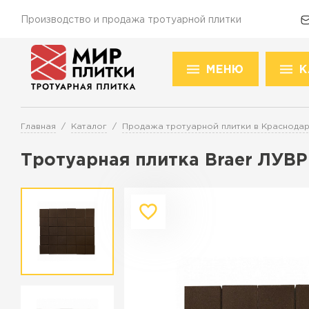
Производство и продажа тротуарной плитки
МЕНЮ
К
Доставка и оплата
Акции
О компании
Конт
Това
Главная
Каталог
Продажа тротуарной плитки в Краснода
Перейти в каталог
Тротуарная плитка Braer ЛУВ
Продажа тротуарной плитки в К
ПЕРЕЙТИ