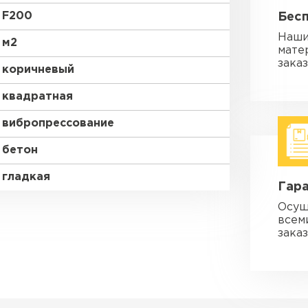
F200
Бес
Наши
м2
мате
зака
коричневый
квадратная
вибропрессование
бетон
гладкая
Гара
Осущ
всем
заказ