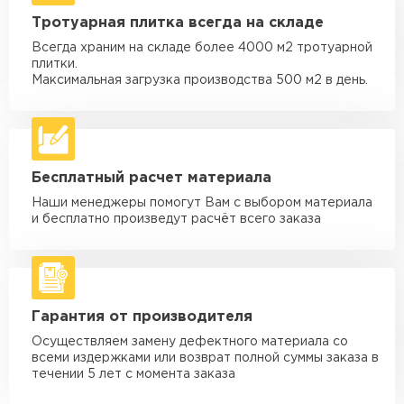
Машина - 1,5 тн до 20 м3
от 1 700 ₽
Тротуарная плитка всегда на складе
макс. длина груза 4 м
Всегда храним на складе более 4000 м2 тротуарной
Машина - 3,5 тн до 30 м3
от 1 900 ₽
плитки.
макс. длина груза 6 м
Максимальная загрузка производства 500 м2 в день.
Машина - 5 тн до 30 м3
от 2 000 ₽
макс. длина груза 6 м
Машина - 10 тн до 50 м3
от 3 500 ₽
Бесплатный расчет материала
макс. длина груза 8 м
Наши менеджеры помогут Вам с выбором материала
Машина - 20 тн до 80 м3
от 5 500 ₽
и бесплатно произведут расчёт всего заказа
макс. длина груза 8 м
Манипулятор до 5 тн
от 3 600 ₽
макс. длина груза 5 м
Гарантия от производителя
Манипулятор до 10 тн
от 4 200 ₽
макс. длина груза 10 м
Осуществляем замену дефектного материала со
всеми издержками или возврат полной суммы заказа в
Манипулятор до 15 тн
течении 5 лет с момента заказа
от 6 500 ₽
макс. длина груза 14 м