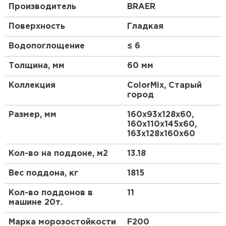
волновые. Подрезания при мощении
Производитель
BRAER
криволинейных поверхностей не требуется.
Поверхность
Гладкая
Данная плитка идеально сочетается с коллекцией
Старый город ЛАНДХАУС
Водопоглощение
≤ 6
Толщина, мм
60 мм
Коллекция
ColorMix, Старый
город
Размер, мм
160х93х128х60,
160х110х145х60,
163х128х160х60
Кол-во на поддоне, м2
13.18
Вес поддона, кг
1815
Кол-во поддонов в
11
машине 20т.
Марка морозостойкости
F200