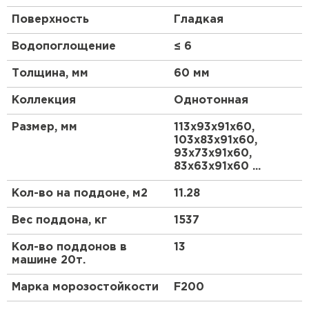
Поверхность
Гладкая
Водопоглощение
≤ 6
Толщина, мм
60 мм
Коллекция
Однотонная
Размер, мм
113х93х91х60,
103х83х91х60,
93х73х91х60,
83х63х91х60 ...
Кол-во на поддоне, м2
11.28
Вес поддона, кг
1537
Кол-во поддонов в
13
машине 20т.
Марка морозостойкости
F200