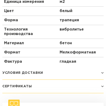
Единица измерения
м2
Цвет
белый
Форма
трапеция
Технология
вибролитье
производства
Материал
бетон
Формат
Мелкоформатная
Фактура
гладкая
УСЛОВИЯ ДОСТАВКИ
СЕРТИФИКАТЫ
Способ доставки
Стоимость доставки
Машина - 1,5 тн до 14 м3
от 1 200 ₽
макс. длина груза 4 м