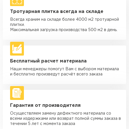
Машина - 1,5 тн до 20 м3
от 1 700 ₽
Тротуарная плитка всегда на складе
макс. длина груза 4 м
Всегда храним на складе более 4000 м2 тротуарной
Машина - 3,5 тн до 30 м3
от 1 900 ₽
плитки.
макс. длина груза 6 м
Максимальная загрузка производства 500 м2 в день.
Машина - 5 тн до 30 м3
от 2 000 ₽
макс. длина груза 6 м
Машина - 10 тн до 50 м3
от 3 500 ₽
Бесплатный расчет материала
макс. длина груза 8 м
Наши менеджеры помогут Вам с выбором материала
Машина - 20 тн до 80 м3
от 5 500 ₽
и бесплатно произведут расчёт всего заказа
макс. длина груза 8 м
Манипулятор до 5 тн
от 3 600 ₽
макс. длина груза 5 м
Гарантия от производителя
Манипулятор до 10 тн
от 4 200 ₽
макс. длина груза 10 м
Осуществляем замену дефектного материала со
всеми издержками или возврат полной суммы заказа в
Манипулятор до 15 тн
течении 5 лет с момента заказа
от 6 500 ₽