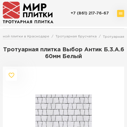
+7 (861) 217-76-67
Доставка и оплата
Акции
О компании
Контакты
рной плитки в Краснодаре
Тротуарная брусчатка
Тротуарная п
Тротуарная плитка Выбор Антик Б.3.А.6
60мм Белый
Перейти в каталог
Продажа тротуарной плитки в
Краснодаре
ПЕРЕЙТИ