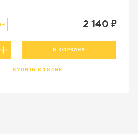
Резиновая крошка
Stellard
Клинкерная глина
2 140
₽
ОН
В КОРЗИНУ
КУПИТЬ В 1 КЛИК