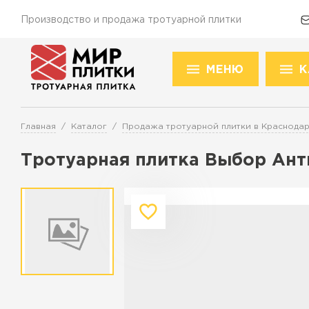
Производство и продажа тротуарной плитки
МЕНЮ
К
Доставка и оплата
Акции
О компании
Конт
Това
Главная
Каталог
Продажа тротуарной плитки в Краснода
Перейти в каталог
Тротуарная плитка Выбор Анти
Продажа тротуарной плитки в К
ПЕРЕЙТИ