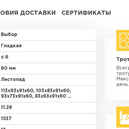
ЛОВИЯ ДОСТАВКИ
СЕРТИФИКАТЫ
Выбор
Гладкая
≤ 6
Трот
Всег
60 мм
трот
Макс
Листопад
день.
113х93х91х60, 103х83х91х60,
93х73х91х60, 83х63х91х60 ...
11.28
1537