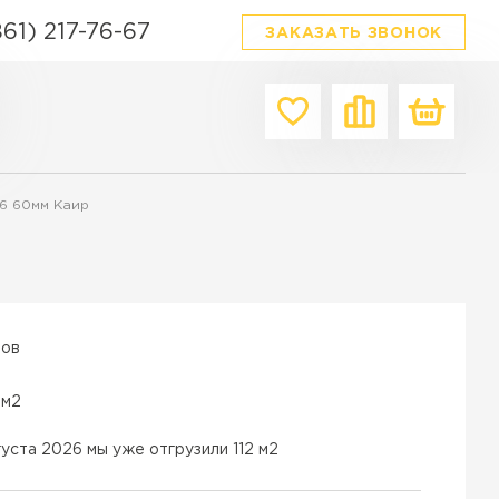
861) 217-76-67
ЗАКАЗАТЬ ЗВОНОК
Производитель
Форма
Цвет
.6 60мм Каир
Браер
Квадратная
Серый
Выбор
Прямоугольная
Красный
я плитка
Фабрика Готика
Фигурная
Белый
ордюров в Краснодаре
342 Механический завод
Ассорти
Коричнев
вов
ТИ
Steinrus
Материал
Черный
Бетон
 м2
Каменный век
Желтый
Гранит
White hills
Зеленый
густа 2026 мы уже отгрузили 112 м2
Полимерпесок
Сиян
Бежевый