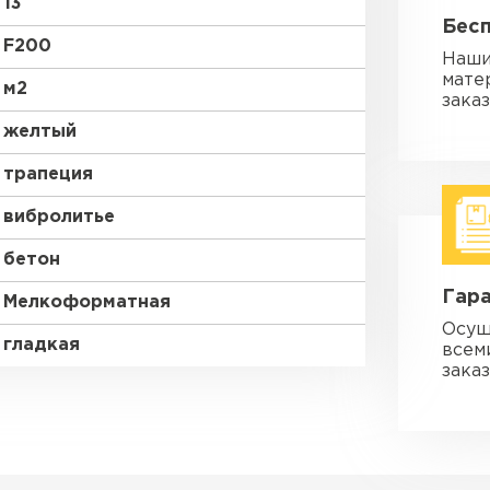
13
Бес
F200
Наши
мате
м2
зака
желтый
трапеция
вибролитье
бетон
Гара
Мелкоформатная
Осущ
гладкая
всем
заказ