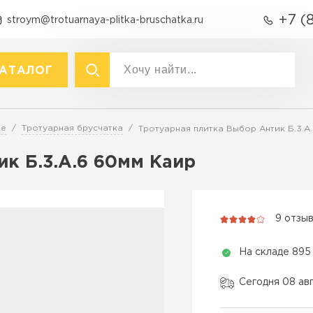
+7 (
stroym@trotuarnaya-plitka-bruschatka.ru
АТАЛОГ
акты
р
Вид
ре
Тротуарная брусчатка
Тротуарная плитка Выбор Антик Б.3.А
Тротуарная плитка
Тротуарная плитка
к Б.3.А.6 60мм Каир
Брусчатка (кирпичик)
Крупноформатная тротуарна
Бордюры
раснодаре
Продажа б
Полимерпесчаная плитка
9 отзы
Фасадная плитка
ПЕРЕЙ
Резиновая плитка
На складе 895
Технология
Материалы для
благоустройства
Вибропресс
Сегодня 08 ав
Вибролитье