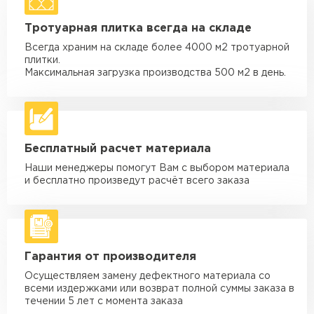
Машина - 1,5 тн до 20 м3
от 1 700 ₽
Тротуарная плитка всегда на складе
макс. длина груза 4 м
Всегда храним на складе более 4000 м2 тротуарной
Машина - 3,5 тн до 30 м3
от 1 900 ₽
плитки.
макс. длина груза 6 м
Максимальная загрузка производства 500 м2 в день.
Машина - 5 тн до 30 м3
от 2 000 ₽
макс. длина груза 6 м
Машина - 10 тн до 50 м3
от 3 500 ₽
Бесплатный расчет материала
макс. длина груза 8 м
Наши менеджеры помогут Вам с выбором материала
Машина - 20 тн до 80 м3
от 5 500 ₽
и бесплатно произведут расчёт всего заказа
макс. длина груза 8 м
Манипулятор до 5 тн
от 3 600 ₽
макс. длина груза 5 м
Гарантия от производителя
Манипулятор до 10 тн
от 4 200 ₽
макс. длина груза 10 м
Осуществляем замену дефектного материала со
всеми издержками или возврат полной суммы заказа в
Манипулятор до 15 тн
течении 5 лет с момента заказа
от 6 500 ₽