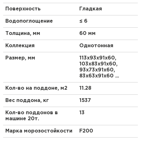
Поверхность
Гладкая
Водопоглощение
≤ 6
Толщина, мм
60 мм
Коллекция
Однотонная
Размер, мм
113х93х91х60,
103х83х91х60,
93х73х91х60,
83х63х91х60 ...
Кол-во на поддоне, м2
11.28
Вес поддона, кг
1537
Кол-во поддонов в
13
машине 20т.
Марка морозостойкости
F200