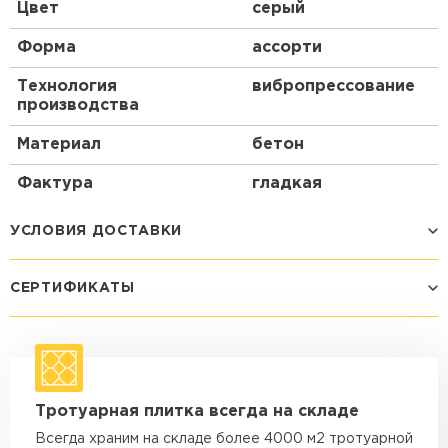
Цвет
серый
Форма
ассорти
Технология
вибропрессование
производства
Материал
бетон
Фактура
гладкая
УСЛОВИЯ ДОСТАВКИ
СЕРТИФИКАТЫ
Способ доставки
Стоимость доставки
Машина - 1,5 тн до 14 м3
от 1 200 ₽
макс. длина груза 4 м
Машина - 1,5 тн до 20 м3
от 1 700 ₽
Тротуарная плитка всегда на складе
макс. длина груза 4 м
Всегда храним на складе более 4000 м2 тротуарной