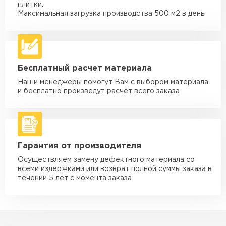
Машина - 3,5 тн до 30 м3
от 1 900 ₽
плитки.
макс. длина груза 6 м
Максимальная загрузка производства 500 м2 в день.
Машина - 5 тн до 30 м3
от 2 000 ₽
макс. длина груза 6 м
Машина - 10 тн до 50 м3
от 3 500 ₽
Бесплатный расчет материала
макс. длина груза 8 м
Наши менеджеры помогут Вам с выбором материала
Машина - 20 тн до 80 м3
от 5 500 ₽
и бесплатно произведут расчёт всего заказа
макс. длина груза 8 м
Манипулятор до 5 тн
от 3 600 ₽
макс. длина груза 5 м
Гарантия от производителя
Манипулятор до 10 тн
от 4 200 ₽
макс. длина груза 10 м
Осуществляем замену дефектного материала со
всеми издержками или возврат полной суммы заказа в
Манипулятор до 15 тн
течении 5 лет с момента заказа
от 6 500 ₽
макс. длина груза 14 м
ЗАКАЗАТЬ С ДОСТАВКОЙ